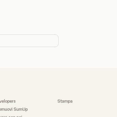
 country
velopers
Stampa
omuovi SumUp