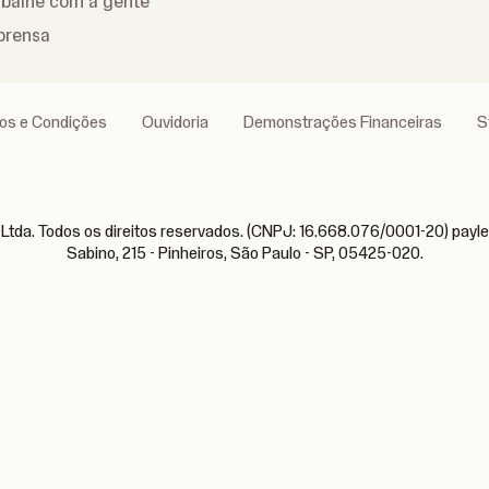
abalhe com a gente
prensa
os e Condições
Ouvidoria
Demonstrações Financeiras
S
Ltda. Todos os direitos reservados. (CNPJ: 16.668.076/0001-20) pay
Sabino, 215 - Pinheiros, São Paulo - SP, 05425-020.