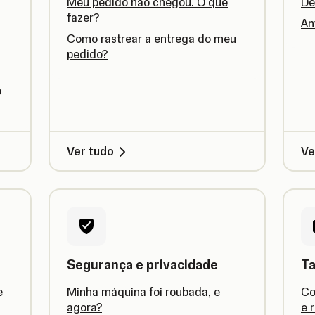
Meu pedido não chegou. O que
De
fazer?
An
Como rastrear a entrega do meu
pedido?
o
Ver tudo
Ve
Segurança e privacidade
Ta
e
Minha máquina foi roubada, e
Co
agora?
e 