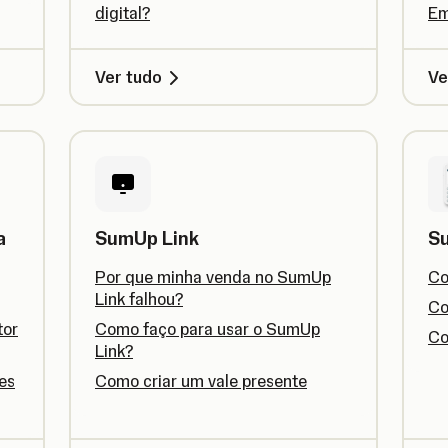
digital?
Em
Ver tudo
Ve
a
SumUp Link
S
Por que minha venda no SumUp
Co
Link falhou?
Co
tor
Como faço para usar o SumUp
Co
Link?
es
Como criar um vale presente