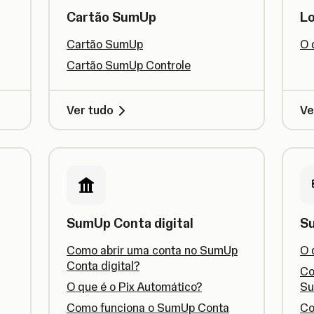
Cartão SumUp
L
Cartão SumUp
O 
Cartão SumUp Controle
Ver tudo
Ve
SumUp Conta digital
S
Como abrir uma conta no SumUp
O 
Conta digital?
Co
O que é o Pix Automático?
Su
Como funciona o SumUp Conta
Co