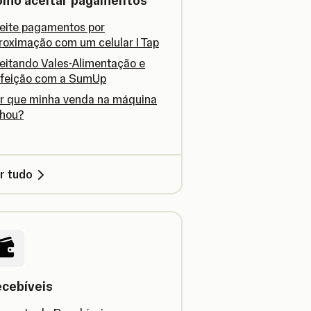
omo aceitar pagamentos
eite pagamentos por
roximação com um celular I Tap
eitando Vales-Alimentação e
feição com a SumUp
r que minha venda na máquina
lhou?
r tudo
cebíveis