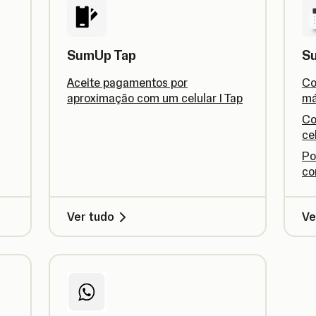
SumUp Tap
S
Aceite pagamentos por
Co
aproximação com um celular I Tap
má
Co
ce
Po
co
Ver tudo
Ve