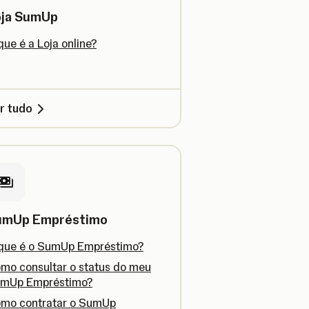
oja SumUp
que é a Loja online?
r tudo
umUp Empréstimo
que é o SumUp Empréstimo?
mo consultar o status do meu
mUp Empréstimo?
mo contratar o SumUp