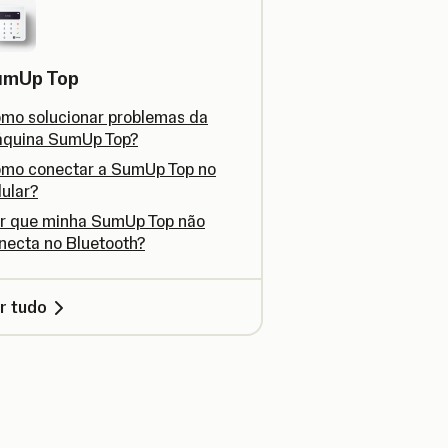
umUp Top
mo solucionar problemas da
quina SumUp Top?
mo conectar a SumUp Top no
lular?
r que minha SumUp Top não
necta no Bluetooth?
r tudo