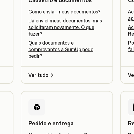
Cadastro e documentos
C
Como enviar meus documentos?
Ac
ap
Já enviei meus documentos, mas
solicitaram novamente. O que
Ac
fazer?
Re
Quais documentos e
Po
comprovantes a SumUp pode
fa
pedir?
Ver tudo
Ve
Pedido e entrega
Re