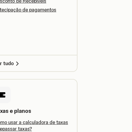
sconto de Recebíveis
tecipação de pagamentos
r tudo
xas e planos
mo usar a calculadora de taxas
repassar taxas?