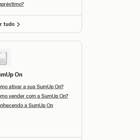
préstimo?
r tudo
umUp On
mo ativar a sua SumUp On?
mo vender com a SumUp On?
nhecendo a SumUp On