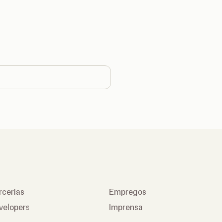
untry
rcerias
Empregos
velopers
Imprensa