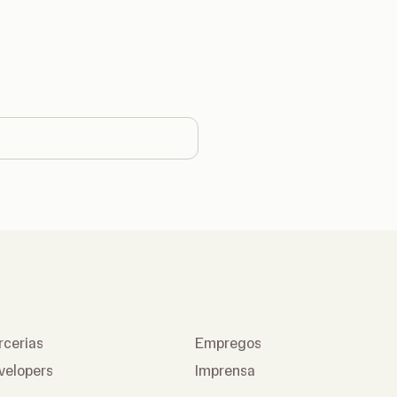
untry
rcerias
Empregos
velopers
Imprensa