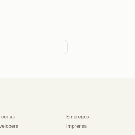
untry
rcerias
Empregos
velopers
Imprensa