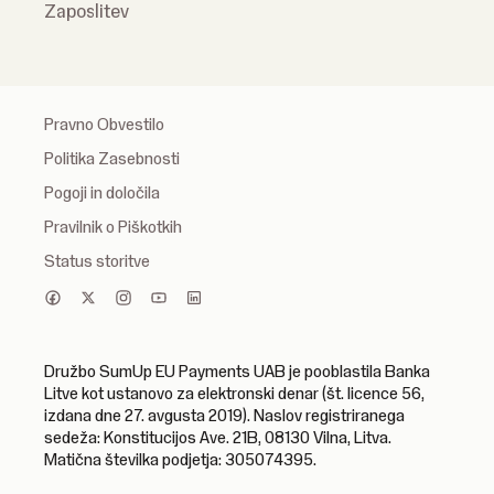
Zaposlitev
Pravno Obvestilo
Politika Zasebnosti
Pogoji in določila
Pravilnik o Piškotkih
Status storitve
Družbo SumUp EU Payments UAB je pooblastila Banka
Litve kot ustanovo za elektronski denar (št. licence 56,
izdana dne 27. avgusta 2019). Naslov registriranega
sedeža: Konstitucijos Ave. 21B, 08130 Vilna, Litva.
Matična številka podjetja: 305074395.