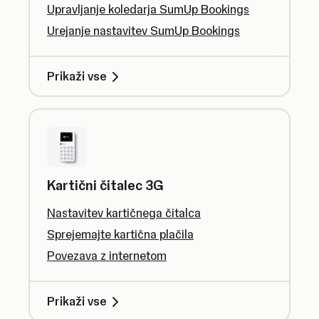
Upravljanje koledarja SumUp Bookings
Urejanje nastavitev SumUp Bookings
Prikaži vse
Kartični čitalec 3G
Nastavitev kartičnega čitalca
Sprejemajte kartična plačila
Povezava z internetom
Prikaži vse