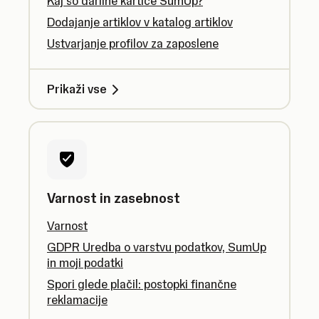
Kaj so darilne kartice SumUp?
Dodajanje artiklov v katalog artiklov
Ustvarjanje profilov za zaposlene
Prikaži vse
Varnost in zasebnost
Varnost
GDPR Uredba o varstvu podatkov, SumUp
in moji podatki
Spori glede plačil: postopki finančne
reklamacije