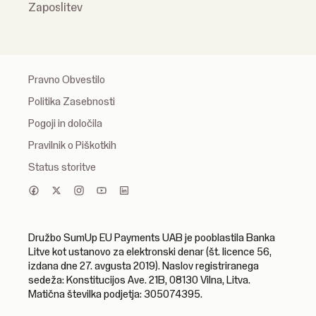
Zaposlitev
Pravno Obvestilo
Politika Zasebnosti
Pogoji in določila
Pravilnik o Piškotkih
Status storitve
Družbo SumUp EU Payments UAB je pooblastila Banka
Litve kot ustanovo za elektronski denar (št. licence 56,
izdana dne 27. avgusta 2019). Naslov registriranega
sedeža: Konstitucijos Ave. 21B, 08130 Vilna, Litva.
Matična številka podjetja: 305074395.