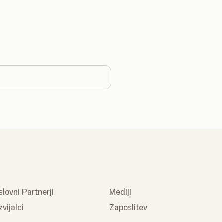
 country
lovni Partnerji
Mediji
vijalci
Zaposlitev