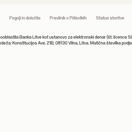
Pogoji in določila
Pravilnik o Piškotkih
Status storitve
astila Banka Litve kot ustanovo za elektronski denar (št. licence 56
edeža: Konstitucijos Ave. 21B, 08130 Vilna, Litva. Matična številka pod