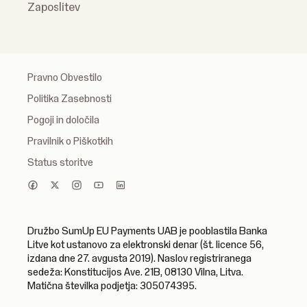
Zaposlitev
Pravno Obvestilo
Politika Zasebnosti
Pogoji in določila
Pravilnik o Piškotkih
Status storitve
Družbo SumUp EU Payments UAB je pooblastila Banka
Litve kot ustanovo za elektronski denar (št. licence 56,
izdana dne 27. avgusta 2019). Naslov registriranega
sedeža: Konstitucijos Ave. 21B, 08130 Vilna, Litva.
Matična številka podjetja: 305074395.