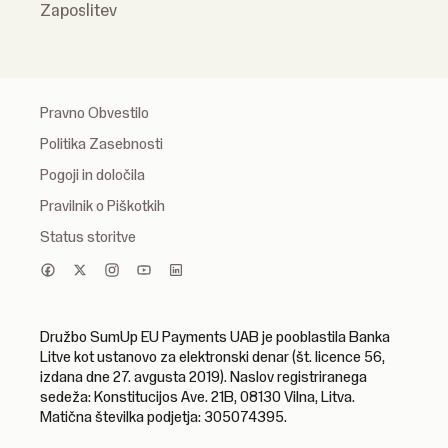
Zaposlitev
Pravno Obvestilo
Politika Zasebnosti
Pogoji in določila
Pravilnik o Piškotkih
Status storitve
Družbo SumUp EU Payments UAB je pooblastila Banka
Litve kot ustanovo za elektronski denar (št. licence 56,
izdana dne 27. avgusta 2019). Naslov registriranega
sedeža: Konstitucijos Ave. 21B, 08130 Vilna, Litva.
Matična številka podjetja: 305074395.