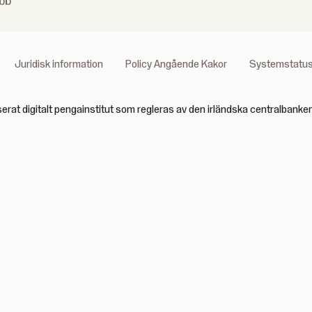
bb
Juridisk information
Policy Angående Kakor
Systemstatu
serat digitalt pengainstitut som regleras av den irländska centralban