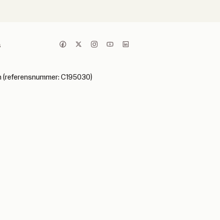
s
ken (referensnummer: C195030)