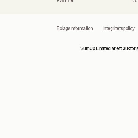
Partner
Jo
Bolagsinformation
Integritetspolicy
SumUp Limited är ett auktori