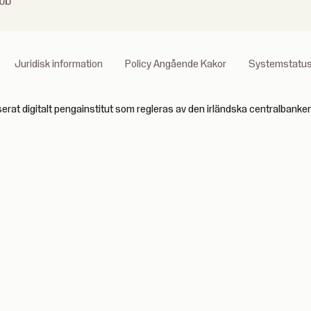
bb
Juridisk information
Policy Angående Kakor
Systemstatu
serat digitalt pengainstitut som regleras av den irländska centralban