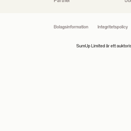
Partner
Jo
Bolagsinformation
Integritetspolicy
SumUp Limited är ett auktori