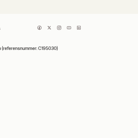
s
ken (referensnummer: C195030)