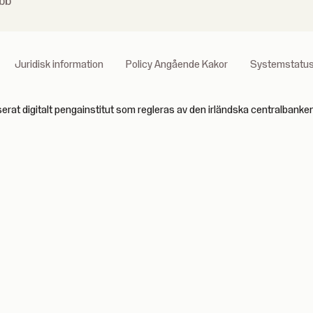
bb
Juridisk information
Policy Angående Kakor
Systemstatu
serat digitalt pengainstitut som regleras av den irländska centralban