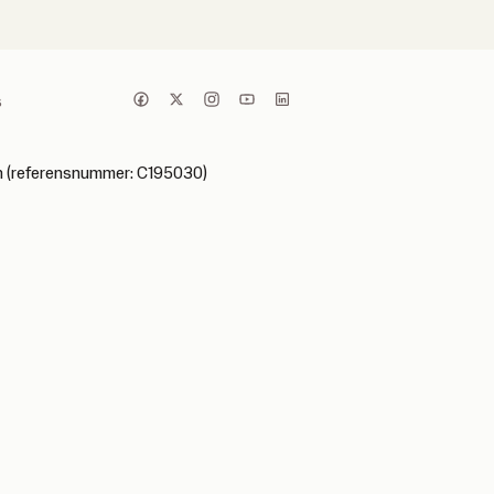
s
ken (referensnummer: C195030)