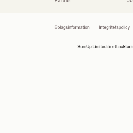
Partner
Jo
Bolagsinformation
Integritetspolicy
SumUp Limited är ett auktori