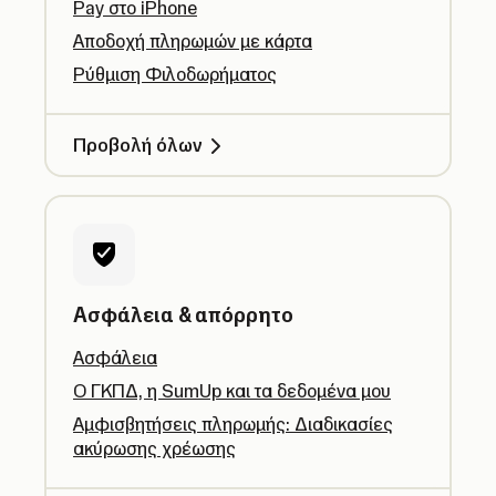
Pay στο iPhone
Αποδοχή πληρωμών με κάρτα
Ρύθμιση Φιλοδωρήματος
Προβολή όλων
Ασφάλεια & απόρρητο
Ασφάλεια
Ο ΓΚΠΔ, η SumUp και τα δεδομένα μου
Αμφισβητήσεις πληρωμής: Διαδικασίες
ακύρωσης χρέωσης