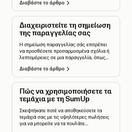
Διαβάστε το άρθρο
πληρωμή χωρίστηκε σε πολλαπλές
πληρωμές.
Διαχειριστείτε τη σημείωση
της παραγγελίας σας
Η σημείωση παραγγελίας σάς επιτρέπει
να προσθέσετε προσαρμοσμένα σχόλια ή
λεπτομέρειες σε μια παραγγελία, όπως
ειδικά αιτήματα, πληροφορίες πελατών ή
Διαβάστε το άρθρο
οδηγίες παράδοσης.
Πώς να χρησιμοποιήσετε τα
τεμάχια με τη SumUp
Σκεφτήκατε ποτέ να αποθηκεύσετε τα
τεμάχιά σας με τις υψηλότερες πωλήσεις
για να μπορείτε να τα πουλάτε
γρηγορότερα στο μέλλον; Δημιουργήσετε