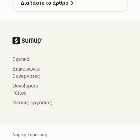
Διαβάστε το άρθρο
έναν κατάλογο τεμαχίων και
χρησιμοποιήστε τα τεμάχιά σας σε όλο το
προφίλ σας SumUp.
Σχετικά
Επικοινωνία
Συνεργάτες
Developers
Τύπος
Θέσεις εργασίας
Νομική Σημείωση