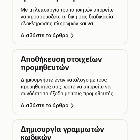
Με τη λειτουργία τροποποιητών μπορείτε
να προσαρμόζετε τη δική σας διαδικασία
ολοκλήρωσης πληρωμών και να
ελαχιστοποιείτε τον αριθμό των τεμαχίων
Διαβάστε το άρθρο
που απαιτούνται στον κατάλογό σας.
Αποθήκευση στοιχείων
προμηθευτών
Δημιουργήστε έναν κατάλογο με τους
προμηθευτές σας, ώστε να μπορείτε να
συνδέετε τα έξοδα με τους προμηθευτές
χωρίς να χρειάζεται να προσθέτετε ξανά
Διαβάστε το άρθρο
τα στοιχεία κάθε φορά.
Δημιουργία γραμμωτών
κωδικών