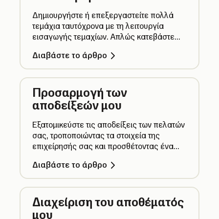
Δημιουργήστε ή επεξεργαστείτε πολλά
τεμάχια ταυτόχρονα με τη λειτουργία
εισαγωγής τεμαχίων. Απλώς κατεβάστε
και συμπληρώστε το CSV εισαγωγής και
Διαβάστε το άρθρο
ανεβάστε όλα τα τεμάχια με μία μόνο
κίνηση.
Προσαρμογή των
αποδείξεών μου
Εξατομικεύστε τις αποδείξεις των πελατών
σας, τροποποιώντας τα στοιχεία της
επιχείρησής σας και προσθέτοντας ένα
προσαρμοσμένο μήνυμα, το λογότυπο της
Διαβάστε το άρθρο
επιχείρησής σας και τα χρώματα της
επιλογής σας.
Διαχείριση του αποθέματός
μου