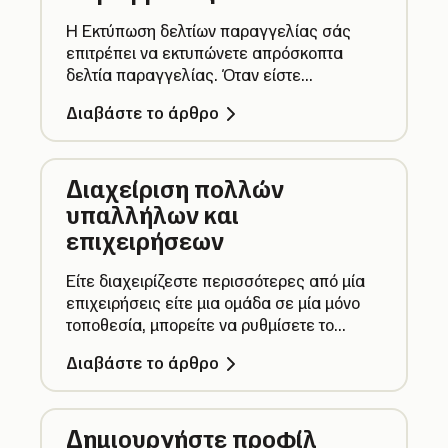
Η Εκτύπωση δελτίων παραγγελίας σάς
επιτρέπει να εκτυπώνετε απρόσκοπτα
δελτία παραγγελίας. Όταν είστε
συνδεδεμένοι με έναν εκτυπωτή
Διαβάστε το άρθρο
αποδείξεων και με ενεργοποιημένη τη
λειτουργία Πολλαπλές ανοιχτές
παραγγελίες, μπορείτε να εκτυπώσετε ένα
Διαχείριση πολλών
δελτίο παραγγελίας, με έναν εκχωρημένο
αριθμό παραγγελίας.
υπαλλήλων και
επιχειρήσεων
Είτε διαχειρίζεστε περισσότερες από μία
επιχειρήσεις είτε μια ομάδα σε μία μόνο
τοποθεσία, μπορείτε να ρυθμίσετε το
Προφίλ SumUp σας ώστε να
Διαβάστε το άρθρο
ανταποκρίνεται καλύτερα στον τρόπο που
εργάζεστε.
Δημιουργήστε προφίλ