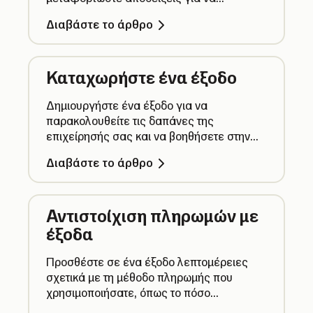
παρακολουθείτε τις δαπάνες σας και τον
Διαβάστε το άρθρο
ΦΠΑ.
Καταχωρήστε ένα έξοδο
Δημιουργήστε ένα έξοδο για να
παρακολουθείτε τις δαπάνες της
επιχείρησής σας και να βοηθήσετε στην
υποβολή δηλώσεων ΦΠΑ. Οι πληρωμές
Διαβάστε το άρθρο
που γίνονται με τον Επαγγελματικό
λογαριασμό σας προστίθενται αυτόματα.
Αντιστοίχιση πληρωμών με
έξοδα
Προσθέστε σε ένα έξοδο λεπτομέρειες
σχετικά με τη μέθοδο πληρωμής που
χρησιμοποιήσατε, όπως το πόσο
πληρώσατε, το πότε πληρώσατε και αν η