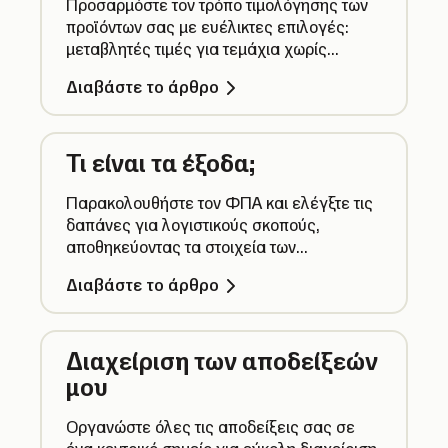
Προσαρμόστε τον τρόπο τιμολόγησης των
προϊόντων σας με ευέλικτες επιλογές:
μεταβλητές τιμές για τεμάχια χωρίς
σταθερό κόστος και μονάδα μέτρησης για
Διαβάστε το άρθρο
προϊόντα που πωλούνται βάσει βάρους,
μήκους, χρόνου, όγκου ή επιφάνειας.
Τι είναι τα έξοδα;
Παρακολουθήστε τον ΦΠΑ και ελέγξτε τις
δαπάνες για λογιστικούς σκοπούς,
αποθηκεύοντας τα στοιχεία των
επαγγελματικών εξόδων για εύκολη
Διαβάστε το άρθρο
διαχείριση των εξόδων σας σε ένα μόνο
μέρος.
Διαχείριση των αποδείξεών
μου
Οργανώστε όλες τις αποδείξεις σας σε