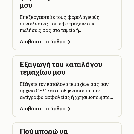
μου
Επεξεργαστείτε τους φορολογικούς
συντελεστές που εφαρμόζετε στις
πωλήσεις σας στο ταμείο ή
απενεργοποιήστε εντελώς τους
Διαβάστε το άρθρο
φορολογικούς συντελεστές. Οι
προεπιλεγμένοι συντελεστές αντιστοιχούν
στους συντελεστές ΦΠΑ για την Ιρλανδία
Εξαγωγή του καταλόγου
και περιλαμβάνουν επίσης έναν
φορολογικό συντελεστή 0%.
τεμαχίων μου
Εξάγετε τον κατάλογο τεμαχίων σας σαν
αρχείο CSV και αποθηκεύστε το σαν
αντίγραφο ασφαλείας ή χρησιμοποιήστε
τον αλλού με λίγα κλικ. Δείτε πώς γίνεται.
Διαβάστε το άρθρο
Πού μπορώ να