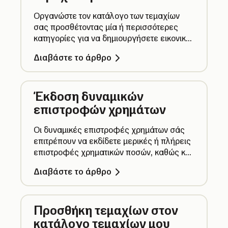
Οργανώστε τον κατάλογο των τεμαχίων
σας προσθέτοντας μία ή περισσότερες
κατηγορίες για να δημιουργήσετε εικονικά
ράφια για όλα τα τεμάχιά σας.
Διαβάστε το άρθρο
Επεξεργαστείτε ή διαγράψτε κατηγορίες
για να διαχειρίζεστε τα τεμάχιά σας.
Έκδοση δυναμικών
επιστροφών χρημάτων
Οι δυναμικές επιστροφές χρημάτων σάς
επιτρέπουν να εκδίδετε μερικές ή πλήρεις
επιστροφές χρηματικών ποσών, καθώς και
επιστροφές χρημάτων κατά τεμάχιο, με
Διαβάστε το άρθρο
ακριβείς αναφορές και λογιστική.
Προσθήκη τεμαχίων στον
κατάλογο τεμαχίων μου