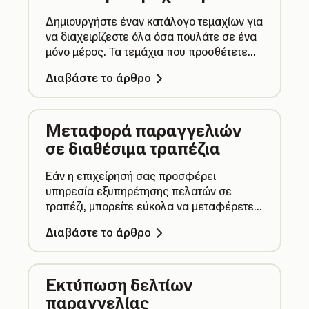
Δημιουργήστε έναν κατάλογο τεμαχίων για
να διαχειρίζεστε όλα όσα πουλάτε σε ένα
μόνο μέρος. Τα τεμάχια που προσθέτετε
συγχρονίζονται αυτόματα, όπου
Διαβάστε το άρθρο
χρησιμοποιείτε τη SumUp.
Μεταφορά παραγγελιών
σε διαθέσιμα τραπέζια
Εάν η επιχείρησή σας προσφέρει
υπηρεσία εξυπηρέτησης πελατών σε
τραπέζι, μπορείτε εύκολα να μεταφέρετε
τις παραγγελίες από το ένα τραπέζι στο
Διαβάστε το άρθρο
άλλο ή να αναθέτετε νέες παραγγελίες σε
διαθέσιμα τραπέζια.
Εκτύπωση δελτίων
παραγγελίας