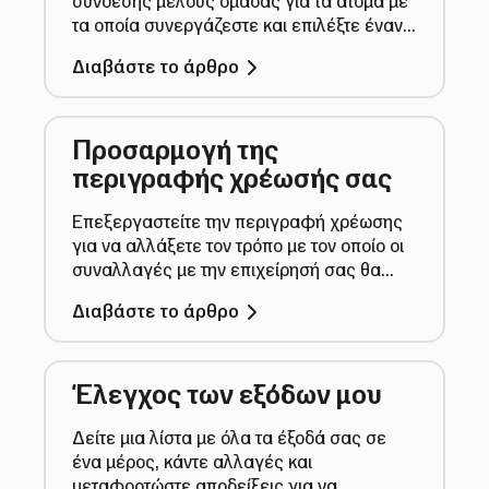
σύνδεσης μέλους ομάδας για τα άτομα με
τα οποία συνεργάζεστε και επιλέξτε έναν
τύπο ρόλου για να αλλάξετε τα δικαιώματα
Διαβάστε το άρθρο
προβολής και εκτέλεσης ενεργειών αυτού
του μέλους στο προφίλ σας.
Προσαρμογή της
περιγραφής χρέωσής σας
Επεξεργαστείτε την περιγραφή χρέωσης
για να αλλάξετε τον τρόπο με τον οποίο οι
συναλλαγές με την επιχείρησή σας θα
εμφανίζονται στα αντίγραφα τραπεζικού
Διαβάστε το άρθρο
λογαριασμού του πελάτη.
Έλεγχος των εξόδων μου
Δείτε μια λίστα με όλα τα έξοδά σας σε
ένα μέρος, κάντε αλλαγές και
μεταφορτώστε αποδείξεις για να