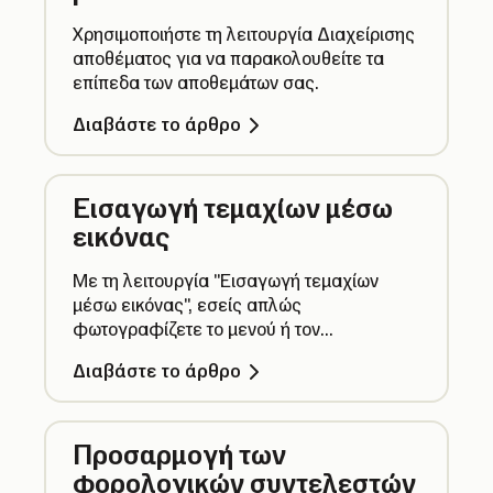
Χρησιμοποιήστε τη λειτουργία Διαχείρισης
αποθέματος για να παρακολουθείτε τα
επίπεδα των αποθεμάτων σας.
Διαβάστε το άρθρο
Εισαγωγή τεμαχίων μέσω
εικόνας
Με τη λειτουργία "Εισαγωγή τεμαχίων
μέσω εικόνας", εσείς απλώς
φωτογραφίζετε το μενού ή τον
τιμοκατάλογό σας και η τεχνητή νοημοσύνη
Διαβάστε το άρθρο
αναλαμβάνει τα υπόλοιπα. Κάντε τη
διαχείριση του καταλόγου τεμαχίων σας
πιο εύκολη, πιο γρήγορη και πιο
Προσαρμογή των
αποτελεσματική.
φορολογικών συντελεστών