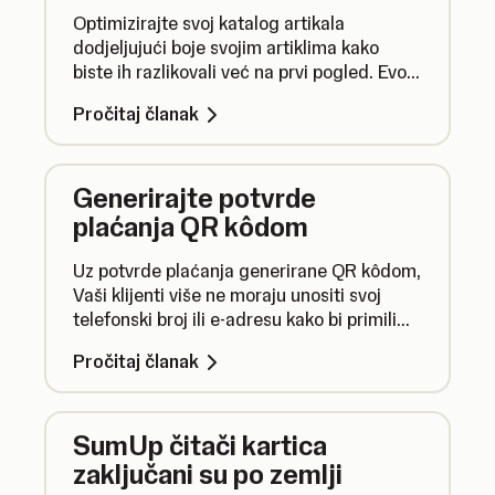
Optimizirajte svoj katalog artikala
dodjeljujući boje svojim artiklima kako
biste ih razlikovali već na prvi pogled. Evo
kako to funkcionira.
Pročitaj članak
Generirajte potvrde
plaćanja QR kôdom
Uz potvrde plaćanja generirane QR kôdom,
Vaši klijenti više ne moraju unositi svoj
telefonski broj ili e-adresu kako bi primili
potvrdu plaćanja. Umjesto toga, mogu
Pročitaj članak
jednostavno skenirati QR kôd.
SumUp čitači kartica
zaključani su po zemlji