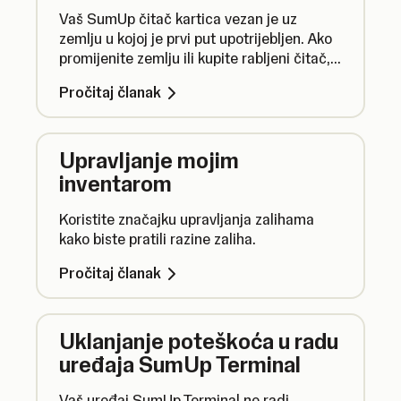
Vaš SumUp čitač kartica vezan je uz
zemlju u kojoj je prvi put upotrijebljen. Ako
promijenite zemlju ili kupite rabljeni čitač,
Vaš uređaj možda neće raditi s Vašim
Pročitaj članak
računom.
Upravljanje mojim
inventarom
Koristite značajku upravljanja zalihama
kako biste pratili razine zaliha.
Pročitaj članak
Uklanjanje poteškoća u radu
uređaja SumUp Terminal
Vaš uređaj SumUp Terminal ne radi