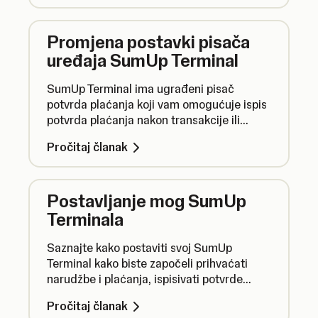
Promjena postavki pisača
uređaja SumUp Terminal
SumUp Terminal ima ugrađeni pisač
potvrda plaćanja koji vam omogućuje ispis
potvrda plaćanja nakon transakcije ili
narudžbenica kada je to potrebno.
Pročitaj članak
Postavljanje mog SumUp
Terminala
Saznajte kako postaviti svoj SumUp
Terminal kako biste započeli prihvaćati
narudžbe i plaćanja, ispisivati potvrde
plaćanja i pristupati svom poslovnom
Pročitaj članak
računu.