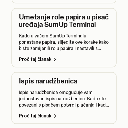
Umetanje role papira u pisač
uređaja SumUp Terminal
Kada u vašem SumUp Terminalu
ponestane papira, slijedite ove korake kako
biste zamijenili rolu papira i nastavili s
ispisom potvrda plaćanja.
Pročitaj članak
Ispis narudžbenica
Ispis narudžbenica omogućuje vam
jednostavan ispis narudžbenica. Kada ste
povezani s pisačem potvrdi plaćanja i kada
je aktivirana značajka Višestruke otvorene
Pročitaj članak
narudžbe, možete odabrati opciju ispisa
narudžbenice, zajedno s dodijeljenim