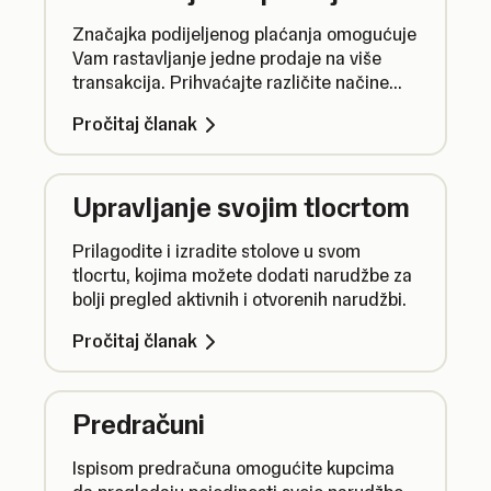
Značajka podijeljenog plaćanja omogućuje
Vam rastavljanje jedne prodaje na više
transakcija. Prihvaćajte različite načine
plaćanja, pratite nepodmirena potraživanja
Pročitaj članak
i izdavajte točne potvrde plaćanja.
Upravljanje svojim tlocrtom
Prilagodite i izradite stolove u svom
tlocrtu, kojima možete dodati narudžbe za
bolji pregled aktivnih i otvorenih narudžbi.
Pročitaj članak
Predračuni
Ispisom predračuna omogućite kupcima