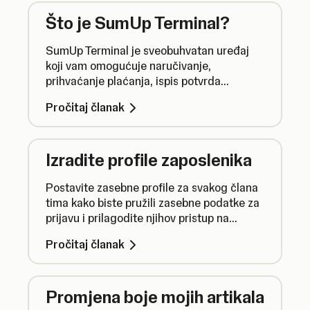
brojem narudžbe.
Što je SumUp Terminal?
SumUp Terminal je sveobuhvatan uređaj
koji vam omogućuje naručivanje,
prihvaćanje plaćanja, ispis potvrda
plaćanja i pruža vam pristup svim
Pročitaj članak
značajkama SumUp poslovnog račun.
Izradite profile zaposlenika
Postavite zasebne profile za svakog člana
tima kako biste pružili zasebne podatke za
prijavu i prilagodite njihov pristup na
temelju njegove uloge.
Pročitaj članak
Promjena boje mojih artikala