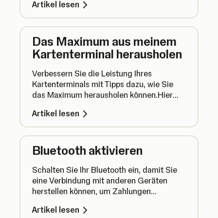
Artikel lesen
können.
Das Maximum aus meinem
Kartenterminal herausholen
Verbessern Sie die Leistung Ihres
Kartenterminals mit Tipps dazu, wie Sie
das Maximum herausholen können.Hier
erfahren Sie alles Wissenswerte – von der
Artikel lesen
Akkulaufzeit bis hin zur Aktualisierung
Ihres Kartenterminals.
Bluetooth aktivieren
Schalten Sie Ihr Bluetooth ein, damit Sie
eine Verbindung mit anderen Geräten
herstellen können, um Zahlungen
entgegenzunehmen.
Artikel lesen