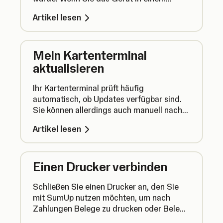
anderen Land verwenden oder ein
Artikel lesen
gebrauchtes Kartenterminal kaufen, kann
es sein, dass das Gerät für Ihr Konto
gesperrt ist.
Mein Kartenterminal
aktualisieren
Ihr Kartenterminal prüft häufig
automatisch, ob Updates verfügbar sind.
Sie können allerdings auch manuell nach
Kartenterminal-Updates suchen.
Artikel lesen
Einen Drucker verbinden
Schließen Sie einen Drucker an, den Sie
mit SumUp nutzen möchten, um nach
Zahlungen Belege zu drucken oder Belege
von früheren Umsätzen erneut zu drucken.