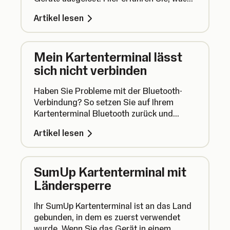
Sie bei gesperrten Kartenterminals tun
Artikel lesen
können und wie Sie zukünftige
Blockierungen verhindern können.
Mein Kartenterminal lässt
sich nicht verbinden
Haben Sie Probleme mit der Bluetooth-
Verbindung? So setzen Sie auf Ihrem
Kartenterminal Bluetooth zurück und
beheben Verbindungsprobleme.
Artikel lesen
SumUp Kartenterminal mit
Ländersperre
Ihr SumUp Kartenterminal ist an das Land
gebunden, in dem es zuerst verwendet
wurde. Wenn Sie das Gerät in einem