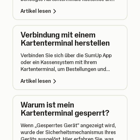
uns zurücksenden, die wir dann
Artikel lesen
ordnungsgemäß entsorgen.
Verbindung mit einem
Kartenterminal herstellen
Verbinden Sie sich über die SumUp App
oder ein Kassensystem mit Ihrem
Kartenterminal, um Bestellungen und
Kartenzahlungen nahtlos
Artikel lesen
entgegenzunehmen.
Warum ist mein
Kartenterminal gesperrt?
Wenn „Gesperrtes Gerät” angezeigt wird,
wurde der Sicherheitsmechanismus Ihres
Geräts ausgelöst. Hier erfahren Sie, was