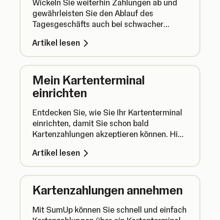
Wickeln Sie weiterhin Zahlungen ab und
gewährleisten Sie den Ablauf des
Tagesgeschäfts auch bei schwacher
Internetverbindung oder Unterbrechungen.
Artikel lesen
Mein Kartenterminal
einrichten
Entdecken Sie, wie Sie Ihr Kartenterminal
einrichten, damit Sie schon bald
Kartenzahlungen akzeptieren können. Hier
erklären wir Ihnen alle Schritte vom
Artikel lesen
Auspacken Ihres Kartenterminals bis hin
zur ersten Kartenzahlung.
Kartenzahlungen annehmen
Mit SumUp können Sie schnell und einfach