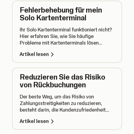
Fehlerbehebung für mein
Solo Kartenterminal
Ihr Solo Kartenterminal funktioniert nicht?
Hier erfahren Sie, wie Sie häufige
Probleme mit Kartenterminals lösen
können.
Artikel lesen
Reduzieren Sie das Risiko
von Rückbuchungen
Der beste Weg, um das Risiko von
Zahlungsstreitigkeiten zu reduzieren,
besteht darin, die Kundenzufriedenheit
jederzeit zu gewährleisten. Sie können
Artikel lesen
aber auch zusätzliche Maßnahmen
ergreifen, um Zahlungen sicher