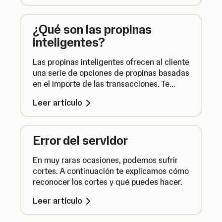
¿Qué son las propinas
inteligentes?
Las propinas inteligentes ofrecen al cliente
una serie de opciones de propinas basadas
en el importe de las transacciones. Te
explicamos cómo habilitar las propinas
Leer artículo
inteligentes y cómo personalizar los
porcentajes de las propinas.
Error del servidor
En muy raras ocasiones, podemos sufrir
cortes. A continuación te explicamos cómo
reconocer los cortes y qué puedes hacer.
Leer artículo