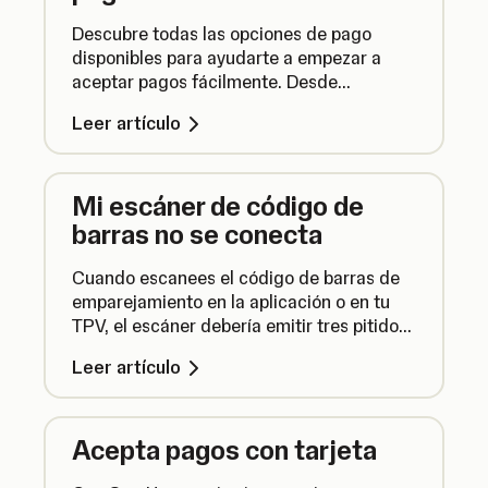
Descubre todas las opciones de pago
disponibles para ayudarte a empezar a
aceptar pagos fácilmente. Desde
datáfonos hasta pagos remotos, aquí te
Leer artículo
explicamos cómo puedes aceptar
transacciones.
Mi escáner de código de
barras no se conecta
Cuando escanees el código de barras de
emparejamiento en la aplicación o en tu
TPV, el escáner debería emitir tres pitidos.
Si no lo hace, es posible que tengas que
Leer artículo
resolver un problema de conectividad.
Acepta pagos con tarjeta