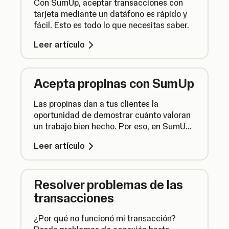
Con SumUp, aceptar transacciones con
tarjeta mediante un datáfono es rápido y
fácil. Esto es todo lo que necesitas saber.
Leer artículo
Acepta propinas con SumUp
Las propinas dan a tus clientes la
oportunidad de demostrar cuánto valoran
un trabajo bien hecho. Por eso, en SumUp
queremos que aceptar propinas con tu
Leer artículo
datáfono sea lo más sencillo posible.
Resolver problemas de las
transacciones
¿Por qué no funcionó mi transacción?