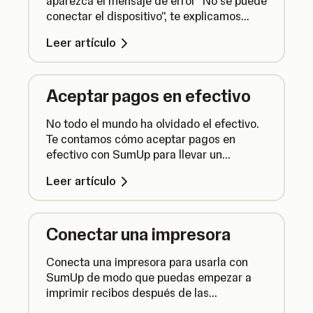
aparezca el mensaje de error "No se puede
conectar el dispositivo", te explicamos
cómo puedes volver a conectar la
Leer artículo
impresora para reanudar la impresión.
Aceptar pagos en efectivo
No todo el mundo ha olvidado el efectivo.
Te contamos cómo aceptar pagos en
efectivo con SumUp para llevar un
seguimiento de tus ventas en un solo
Leer artículo
lugar.
Conectar una impresora
Conecta una impresora para usarla con
SumUp de modo que puedas empezar a
imprimir recibos después de las
transacciones o reimprimir recibos de