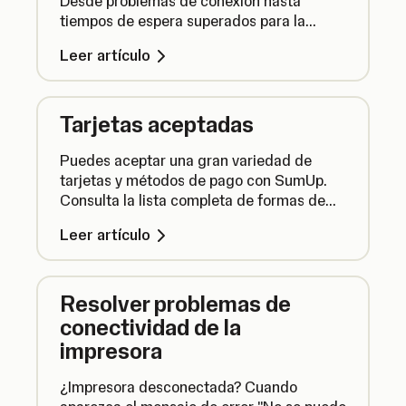
Desde problemas de conexión hasta
tiempos de espera superados para la
transacción, te explicamos cómo
Leer artículo
solucionar rápidamente los problemas con
las transacciones.
Tarjetas aceptadas
Puedes aceptar una gran variedad de
tarjetas y métodos de pago con SumUp.
Consulta la lista completa de formas de
pago aceptadas para ver cómo pueden
Leer artículo
pagar tus clientes.
Resolver problemas de
conectividad de la
impresora
¿Impresora desconectada? Cuando