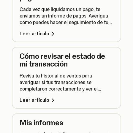
Cada vez que liquidamos un pago, te
enviamos un informe de pagos. Averigua
cómo puedes hacer el seguimiento de tus
pagos para la contabilidad al descargar y
Leer artículo
enviar informes de pagos.
Cómo revisar el estado de
mi transacción
Revisa tu historial de ventas para
averiguar si tus transacciones se
completaron correctamente y ver el
estado de todos los pagos que has
Leer artículo
recibido.
Mis informes