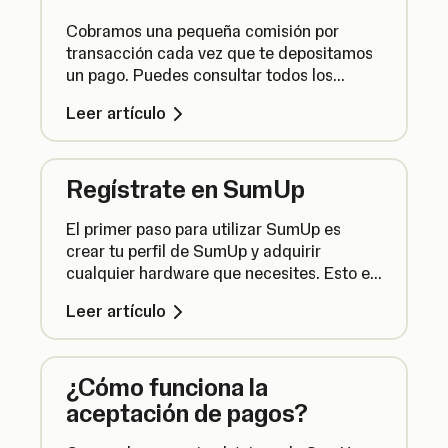
Cobramos una pequeña comisión por
transacción cada vez que te depositamos
un pago. Puedes consultar todos los
precios y las comisiones estándar que
Leer artículo
aplica SumUp aquí.
Regístrate en SumUp
El primer paso para utilizar SumUp es
crear tu perfil de SumUp y adquirir
cualquier hardware que necesites. Esto es
lo que debes hacer para registrarte.
Leer artículo
¿Cómo funciona la
aceptación de pagos?