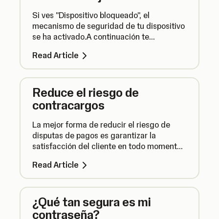
Si ves "Dispositivo bloqueado", el
mecanismo de seguridad de tu dispositivo
se ha activado.A continuación te
indicamos qué hacer con los lectores de
Read Article
tarjetas bloqueados y cómo evitar futuros
bloqueos.
Reduce el riesgo de
contracargos
La mejor forma de reducir el riesgo de
disputas de pagos es garantizar la
satisfacción del cliente en todo momento,
aunque también puedes tomar medidas
Read Article
adicionales para aceptar pagos de forma
segura.
¿Qué tan segura es mi
contraseña?