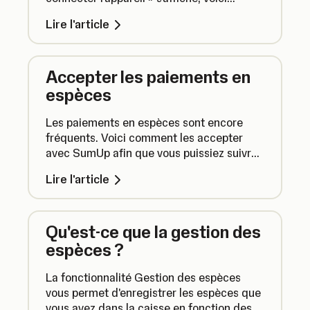
comment reconnecter votre imprimante
Lire l'article
pour continuer à imprimer.
Accepter les paiements en
espèces
Les paiements en espèces sont encore
fréquents. Voici comment les accepter
avec SumUp afin que vous puissiez suivre
toutes vos ventes dans un seul endroit,
Lire l'article
même quand vos clients paient en
espèces.
Qu'est-ce que la gestion des
espèces ?
La fonctionnalité Gestion des espèces
vous permet d'enregistrer les espèces que
vous avez dans la caisse en fonction des