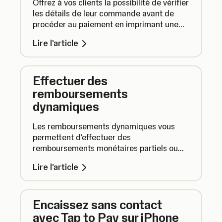
Offrez à vos clients la possibilité de vérifier
les détails de leur commande avant de
procéder au paiement en imprimant une
addition temporaire. Voici comment
Lire l'article
activer et utiliser cette fonctionnalité.
Effectuer des
remboursements
dynamiques
Les remboursements dynamiques vous
permettent d'effectuer des
remboursements monétaires partiels ou
complets, ainsi que des remboursements
Lire l'article
détaillés, en maintenant l'exactitude de
vos rapports et de votre comptabilité.
Encaissez sans contact
avec Tap to Pay sur iPhone