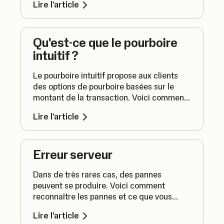
Lire l'article
du paiement. Sophistiquez votre activité
en retrouvant facilement vos articles en
magasin.
Qu'est-ce que le pourboire
intuitif ?
Le pourboire intuitif propose aux clients
des options de pourboire basées sur le
montant de la transaction. Voici comment
activer le pourboire intuitif et comment
Lire l'article
personnaliser le pourcentage des
pourboires.
Erreur serveur
Dans de très rares cas, des pannes
peuvent se produire. Voici comment
reconnaître les pannes et ce que vous
pouvez faire.
Lire l'article