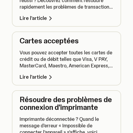
réussi ? Découvrez comment résoudre
rapidement les problèmes de transaction,
allant des soucis de connexion aux délais
Lire l'article
de paiement.
Cartes acceptées
Vous pouvez accepter toutes les cartes de
crédit ou de débit telles que Visa, V PAY,
MasterCard, Maestro, American Express,
Discover, Diners Club ou Union Pay.
Lire l'article
Résoudre des problèmes de
connexion d'imprimante
Imprimante déconnectée ? Quand le
message d'erreur « Impossible de
connecter l'appareil » s'affiche, voici