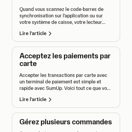
Quand vous scannez le code-barres de
synchronisation sur l'application ou sur
votre système de caisse, votre lecteur
bipera trois fois. Si vous n'entendez rien, il
Lire l'article
se peut que vous ayez un problème de
connectivité.
Acceptez les paiements par
carte
Accepter les transactions par carte avec
un terminal de paiement est simple et
rapide avec SumUp. Voici tout ce que vous
devez savoir.
Lire l'article
Gérez plusieurs commandes