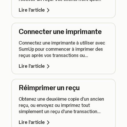
scanner un code QR pour consulter leur
Lire l'article
reçu.
Connecter une imprimante
Connectez une imprimante à utiliser avec
SumUp pour commencer à imprimer des
reçus après vos transactions ou
réimprimer des reçus de ventes passées.
Lire l'article
Réimprimer un reçu
Obtenez une deuxième copie d'un ancien
reçu, ou envoyez ou imprimez tout
simplement un reçu d'une transaction
précédente. Voici comment procéder.
Lire l'article