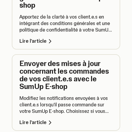
shop
Apportez de la clarté à vos client.e.s en
intégrant des conditions générales et une
politique de confidentialité à votre SumUp
E-shop.
Lire l'article
Envoyer des mises à jour
concernant les commandes
de vos client.e.s avec le
SumUp E-shop
Modifiez les notifications envoyées à vos
client.e.s lorsqu'il passe commande sur
votre SumUp E-shop. Choisissez si vous
souhaitez envoyer des notifications pour
Lire l'article
informer votre client.e que sa commande
est prête à être récupérée ou des e-mails