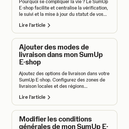
Pourquoi se compliquer la vie ? Le SumUp
E-shop facilite et centralise la vérification,
le suivi et la mise à jour du statut de vos
commandes.
Lire l'article
Ajouter des modes de
livraison dans mon SumUp
E-shop
Ajoutez des options de livraison dans votre
SumUp E-shop. Configurez des zones de
livraison locales et des régions
d'expédition avec des frais personnalisés
Lire l'article
pour que vos client.es puissent recevoir
leurs commandes directement chez eux.
Modifier les conditions
générales de mon SumUp E-