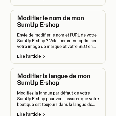
mieux.
Modifier le nom de mon
SumUp E-shop
Envie de modifier le nom et l'URL de votre
SumUp E-shop ? Voici comment optimiser
votre image de marque et votre SEO en
modifiant le nom et l'URL de votre SumUp
Lire l'article
E-shop.
Modifier la langue de mon
SumUp E-shop
Modifiez la langue par défaut de votre
SumUp E-shop pour vous assurer que votre
boutique est toujours dans la langue de
vos clients. Voici comment ça fonctionne.
Lire l'article