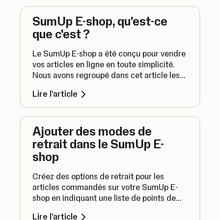
référencement.
SumUp E-shop, qu'est-ce
que c'est ?
Le SumUp E-shop a été conçu pour vendre
vos articles en ligne en toute simplicité.
Nous avons regroupé dans cet article les
réponses aux questions les plus
Lire l'article
importantes sur l'utilisation de votre
SumUp E-shop.
Ajouter des modes de
retrait dans le SumUp E-
shop
Créez des options de retrait pour les
articles commandés sur votre SumUp E-
shop en indiquant une liste de points de
retrait parmi lesquels vos client.e.s
Lire l'article
pourront choisir celui qui leur convient le