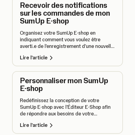
Recevoir des notifications
sur les commandes de mon
SumUp E-shop
Organisez votre SumUp E-shop en
indiquant comment vous voulez être
averti.e de l'enregistrement d'une nouvelle
commande. Utilisez les boutons à bascule
Lire l'article
des notifications push et par e-mail et
sélectionnez leurs destinataires.
Personnaliser mon SumUp
E-shop
Redéfinissez la conception de votre
SumUp E-shop avec l'Éditeur E-Shop afin
de répondre aux besoins de votre
entreprise en modifiant la mise en page et
Lire l'article
le style pour qu'ils correspondent à votre
marque, et en optimisant le