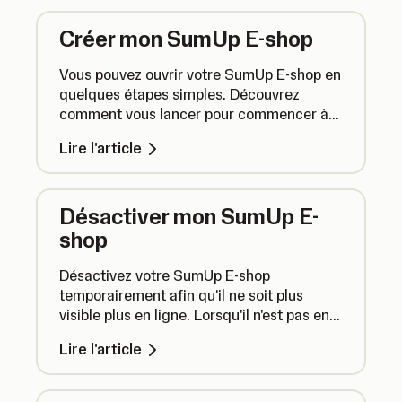
pour confirmer que sa commande a été
Créer mon SumUp E-shop
traitée et modifiez le contenu des
messages.
Vous pouvez ouvrir votre SumUp E-shop en
quelques étapes simples. Découvrez
comment vous lancer pour commencer à
vendre en ligne avec SumUp.
Lire l'article
Désactiver mon SumUp E-
shop
Désactivez votre SumUp E-shop
temporairement afin qu'il ne soit plus
visible plus en ligne. Lorsqu'il n'est pas en
ligne, votre SumUp E-shop n'apparaîtra
Lire l'article
plus et aucune commande ne pourra y être
passée. Vous pouvez également le
supprimer définitivement.