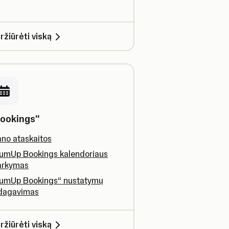
ržiūrėti viską
ookings“
no ataskaitos
umUp Bookings kalendoriaus
arkymas
umUp Bookings“ nustatymų
dagavimas
ržiūrėti viską