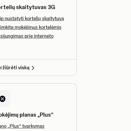
rtelių skaitytuvas 3G
ip nustatyti kortelių skaitytuvą
iimkite mokėjimus kortelėmis
isijungimas prie interneto
ržiūrėti viską
kėjimų planas „Plus“
ano „Plus“ tvarkymas