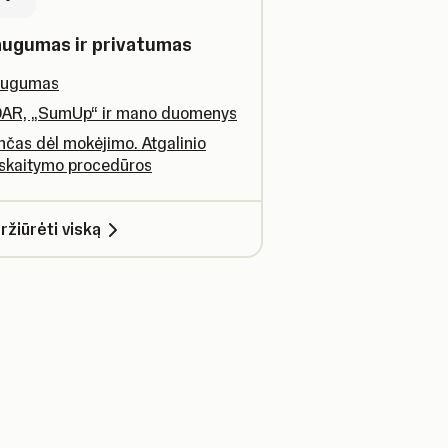
ugumas ir privatumas
ugumas
AR, „SumUp“ ir mano duomenys
nčas dėl mokėjimo. Atgalinio
skaitymo procedūros
ržiūrėti viską