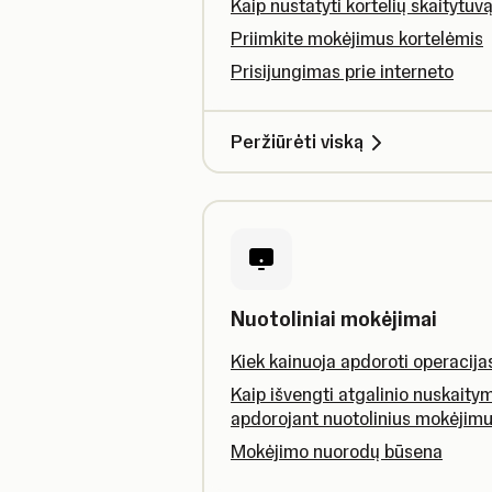
Kaip nustatyti kortelių skaitytuv
Priimkite mokėjimus kortelėmis
Prisijungimas prie interneto
Peržiūrėti viską
Nuotoliniai mokėjimai
Kiek kainuoja apdoroti operacija
Kaip išvengti atgalinio nuskaity
apdorojant nuotolinius mokėjim
Mokėjimo nuorodų būsena