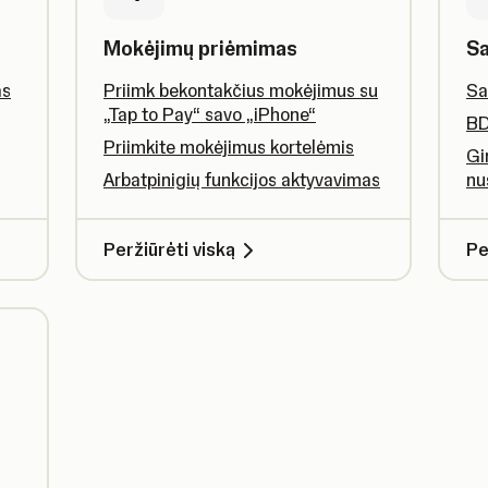
Mokėjimų priėmimas
Sa
as
Priimk bekontakčius mokėjimus su
Sa
„Tap to Pay“ savo „iPhone“
BD
Priimkite mokėjimus kortelėmis
Gi
Arbatpinigių funkcijos aktyvavimas
nu
Peržiūrėti viską
Pe