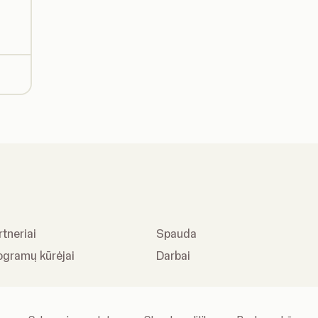
tneriai
Spauda
ogramų kūrėjai
Darbai