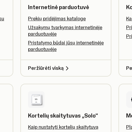
Internetinė parduotuvė
Ko
su
Prekių pridėjimas kataloge
Ka
Užsakymų tvarkymas internetinėje
Pr
parduotuvėje
Pr
Pristatymo būdai jūsų internetinėje
parduotuvėje
Peržiūrėti viską
Pe
Kortelių skaitytuvas „Solo“
Mo
Kaip nustatyti kortelių skaitytuvą
Pl