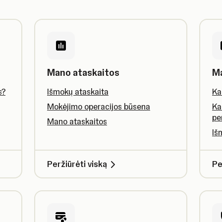
Mano ataskaitos
M
s?
Išmokų ataskaita
Ka
Mokėjimo operacijos būsena
Ka
pe
Mano ataskaitos
Iš
Peržiūrėti viską
Pe