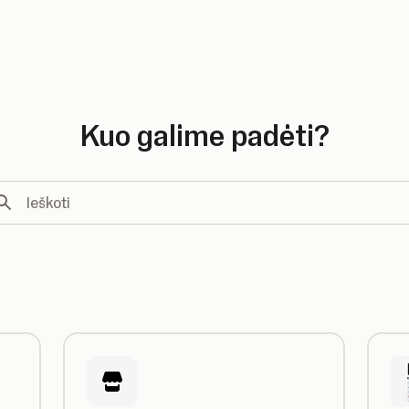
country
Kuo galime padėti?
koti