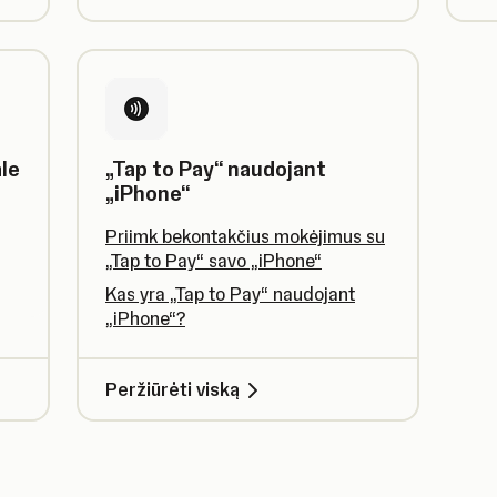
le
„Tap to Pay“ naudojant
„iPhone“
Priimk bekontakčius mokėjimus su
„Tap to Pay“ savo „iPhone“
Kas yra „Tap to Pay“ naudojant
„iPhone“?
Peržiūrėti viską