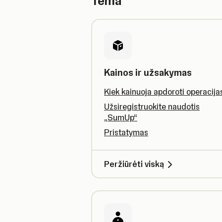
Tema
Kainos ir užsakymas
Kiek kainuoja apdoroti operacija
Užsiregistruokite naudotis
„SumUp“
Pristatymas
Peržiūrėti viską