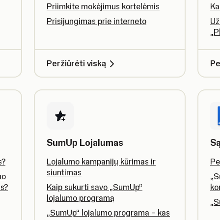
ą
Priimkite mokėjimus kortelėmis
Ka
Prisijungimas prie interneto
Už
„P
Peržiūrėti viską
Pe
SumUp Lojalumas
Są
s?
Lojalumo kampanijų kūrimas ir
Pe
siuntimas
mo
„S
us?
Kaip sukurti savo „SumUp“
ko
lojalumo programą
„S
„SumUp“ lojalumo programa – kas