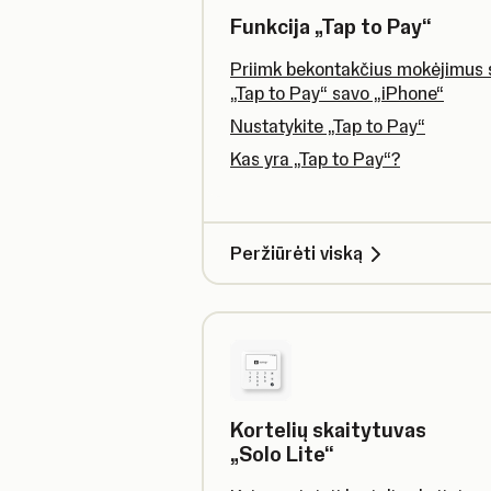
Funkcija „Tap to Pay“
Priimk bekontakčius mokėjimus 
„Tap to Pay“ savo „iPhone“
Nustatykite „Tap to Pay“
Kas yra „Tap to Pay“?
Peržiūrėti viską
Kortelių skaitytuvas
„Solo Lite“