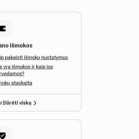
ano išmokos
ip pakeisti išmokų nustatymus
s yra išmokos ir kaip jos
rvedamos?
mokų ataskaita
ržiūrėti viską