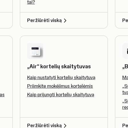
tai?
Peržiūrėti viską
Pe
„Air“ kortelių skaitytuvas
„B
Kaip nustatyti kortelių skaitytuvą
Ma
Priimkite mokėjimus kortelėmis
„S
tv
mas
Kaip prijungti kortelių skaitytuvą
„S
re
Peržiūrėti viską
Pe