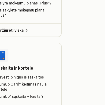
s yra mokėjimų planas „Plus“?
sisakykite mokėjimų planą
lus“
ržiūrėti viską
skaita ir kortelė
rvesti pinigus iš sąskaitos
umUp Card“ keitimas nauja
rtele
umUp“ sąskaita – kas tai?