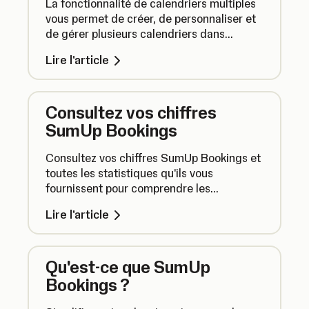
La fonctionnalité de calendriers multiples
vous permet de créer, de personnaliser et
de gérer plusieurs calendriers dans
SumUp Bookings, en attribuant chaque
Lire l'article
calendrier à un employé spécifique.
Consultez vos chiffres
SumUp Bookings
Consultez vos chiffres SumUp Bookings et
toutes les statistiques qu'ils vous
fournissent pour comprendre les
performances de vos réservations et
Lire l'article
identifier vos opportunités de croissance.
Qu'est-ce que SumUp
Bookings ?