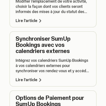
Modifier l'emplacement de votre activité,
choisir la façon dont vos clients seront
informés des mises à jour du statut des
réservations et bien plus encore :
Lire l'article
découvrez comment gérer vos paramètres
SumUp Bookings.
Synchroniser SumUp
Bookings avec vos
calendriers externes
Intégrez vos calendriers SumUp Bookings
à vos calendriers externes pour
synchroniser vos rendez-vous et y accéder
facilement sur différentes plateformes.
Lire l'article
Options de Paiement pour
SumUp Bookings