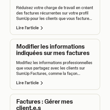
Réduisez votre charge de travail en créant
des factures récurrentes sur votre profil
SumUp pour les clients que vous facturez
régulièrement. Il vous suffit de planifier vos
Lire l'article
factures récurrentes et de les suspendre
ou les reprendre en fonction de vos
besoins.
Modifier les informations
indiquées sur mes factures
Modifiez les informations professionnelles
que vous partagez avec les clients sur
SumUp Factures, comme la façon
d'appliquer la TVA ou votre adresse.
Lire l'article
Factures : Gérer mes
client.e.s