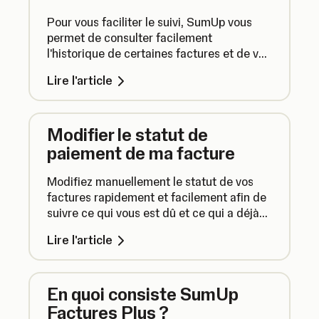
Pour vous faciliter le suivi, SumUp vous
permet de consulter facilement
l'historique de certaines factures et de voir
la progression de vos factures de leur
Lire l'article
création à leur paiement. Voici comment
suivre les modifications d'une facture.
Modifier le statut de
paiement de ma facture
Modifiez manuellement le statut de vos
factures rapidement et facilement afin de
suivre ce qui vous est dû et ce qui a déjà
été payé.
Lire l'article
En quoi consiste SumUp
Factures Plus ?