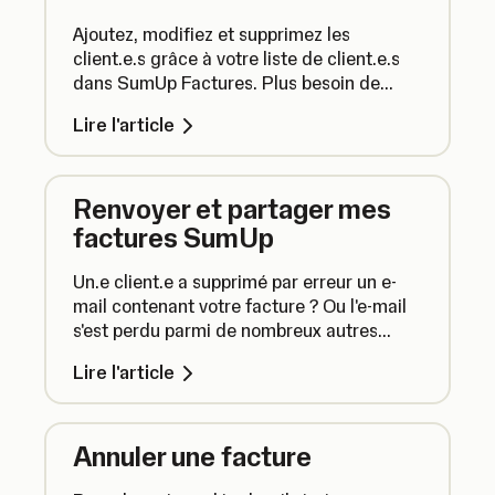
Ajoutez, modifiez et supprimez les
client.e.s grâce à votre liste de client.e.s
dans SumUp Factures. Plus besoin de
saisir sans cesse les mêmes informations,
Lire l'article
il vous suffit d'enregistrer les détails de
vos client.e.s et de suivre l'historique
individuel des factures et les soldes
Renvoyer et partager mes
impayés, tout cela au même endroit.
factures SumUp
Un.e client.e a supprimé par erreur un e-
mail contenant votre facture ? Ou l'e-mail
s'est perdu parmi de nombreux autres
messages non lus ? Ne vous inquiétez pas,
Lire l'article
vous pouvez renvoyer une facture SumUp
en quelques clics. Vous pouvez également
facilement partager des factures au
Annuler une facture
format PDF via l'application SumUp.