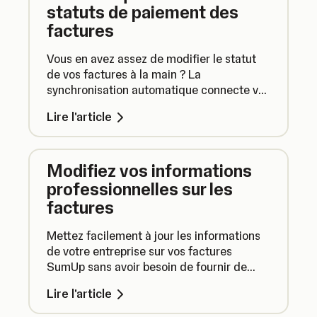
statuts de paiement des
factures
Vous en avez assez de modifier le statut
de vos factures à la main ? La
synchronisation automatique connecte vos
factures SumUp avec votre compte
Lire l'article
bancaire ou votre Compte pro et marque
automatiquement comme payées les
factures réglées par virement bancaire.
Modifiez vos informations
professionnelles sur les
factures
Mettez facilement à jour les informations
de votre entreprise sur vos factures
SumUp sans avoir besoin de fournir de
justificatifs. Nous vous expliquons.
Lire l'article