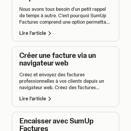
Nous avons tous besoin d'un petit rappel
de temps à autre. C'est pourquoi SumUp
Factures comprend une option permettant
d'ajouter un rappel automatique de
Lire l'article
paiement pour les factures non payées.
Voici comment ça fonctionne.
Créer une facture via un
navigateur web
Créez et envoyez des factures
professionnelles à vos clients depuis un
navigateur web. Créez des factures
détaillées avec SumUp Factures et faites-
Lire l'article
vous payer à distance en quelques clics
seulement.
Encaisser avec SumUp
Factures