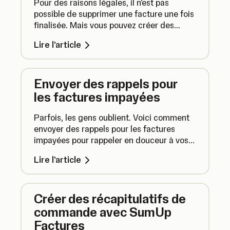
Pour des raisons légales, il n'est pas
possible de supprimer une facture une fois
finalisée. Mais vous pouvez créer des
avoirs pour annuler complètement ou
Lire l'article
partiellement une facture.
Envoyer des rappels pour
les factures impayées
Parfois, les gens oublient. Voici comment
envoyer des rappels pour les factures
impayées pour rappeler en douceur à vos
clients de vous payer.
Lire l'article
Créer des récapitulatifs de
commande avec SumUp
Factures