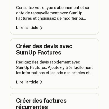
Consultez votre type d'abonnement et sa
date de renouvellement avec SumUp
Factures et choisissez de modifier ou
d'annuler votre abonnement SumUp
Lire l'article
Factures.
Créer des devis avec
SumUp Factures
Rédigez des devis rapidement avec
SumUp Factures. Ajoutez-y très facilement
les informations et les prix des articles et
envoyez-les à vos clients. S'ils les
Lire l'article
acceptent, il vous suffira d'appuyer sur un
bouton pour les transformer en factures.
Créer des factures
récurrentes