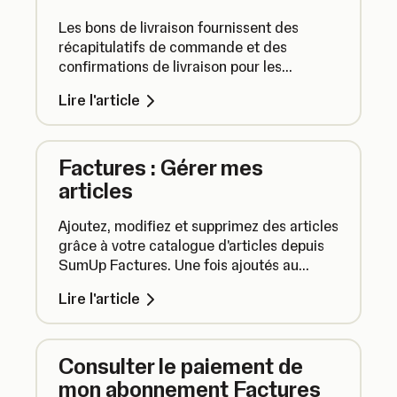
Les bons de livraison fournissent des
récapitulatifs de commande et des
confirmations de livraison pour les
livraisons aux clients afin que les clients
Lire l'article
puissent confirmer que leur commande est
complète à l'arrivée.
Factures : Gérer mes
articles
Ajoutez, modifiez et supprimez des articles
grâce à votre catalogue d'articles depuis
SumUp Factures. Une fois ajoutés au
catalogue, les articles peuvent être
Lire l'article
rapidement et facilement ajoutés aux
factures, vous évitant ainsi d'avoir à saisir
les mêmes informations deux fois.
Consulter le paiement de
mon abonnement Factures