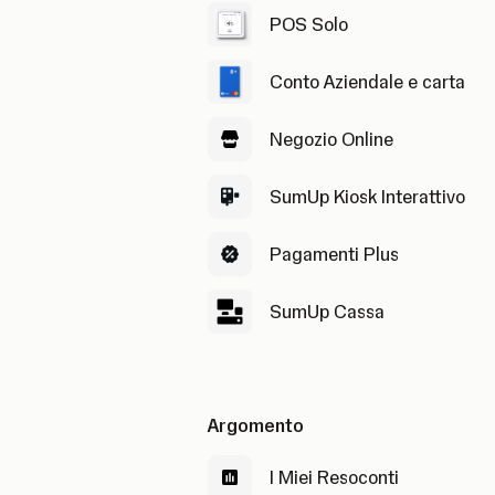
POS Solo
Conto Aziendale e carta
Negozio Online
SumUp Kiosk Interattivo
Pagamenti Plus
SumUp Cassa
Argomento
I Miei Resoconti