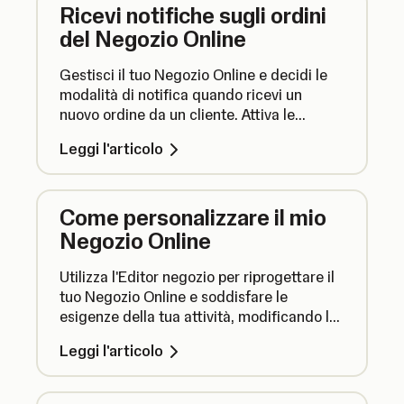
Ricevi notifiche sugli ordini
del Negozio Online
Gestisci il tuo Negozio Online e decidi le
modalità di notifica quando ricevi un
nuovo ordine da un cliente. Attiva le
notifiche push ed email e scegli chi può
Leggi l'articolo
riceverle.
Come personalizzare il mio
Negozio Online
Utilizza l'Editor negozio per riprogettare il
tuo Negozio Online e soddisfare le
esigenze della tua attività, modificando la
configurazione e lo stile in modo che
Leggi l'articolo
rispecchino il tuo marchio e per
ottimizzare il posizionamento SEO.