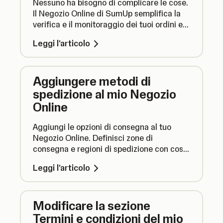
Nessuno ha bisogno di complicare le cose.
Il Negozio Online di SumUp semplifica la
verifica e il monitoraggio dei tuoi ordini e
aggiorna il loro stato in un unico luogo.
Leggi l'articolo
Aggiungere metodi di
spedizione al mio Negozio
Online
Aggiungi le opzioni di consegna al tuo
Negozio Online. Definisci zone di
consegna e regioni di spedizione con costi
personalizzati, e consenti ai tuoi clienti di
Leggi l'articolo
ricevere gli ordini direttamente a casa
loro.
Modificare la sezione
Termini e condizioni del mio