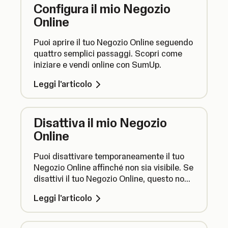
Configura il mio Negozio
Online
Puoi aprire il tuo Negozio Online seguendo
quattro semplici passaggi. Scopri come
iniziare e vendi online con SumUp.
Leggi l'articolo
Disattiva il mio Negozio
Online
Puoi disattivare temporaneamente il tuo
Negozio Online affinché non sia visibile. Se
disattivi il tuo Negozio Online, questo non
sarà più visibile e non riceverai nuovi
Leggi l'articolo
ordini. Puoi anche eliminarlo in modo
definitivo.