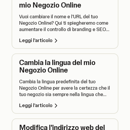
mio Negozio Online
Vuoi cambiare il nome e l'URL del tuo
Negozio Online? Qui ti spiegheremo come
aumentare il controllo di branding e SEO
modificando l'URL e il nome del tuo
Leggi l'articolo
Negozio Online.
Cambia la lingua del mio
Negozio Online
Cambia la lingua predefinita del tuo
Negozio Online per avere la certezza che il
tuo negozio sia sempre nella lingua che
parlano i tuoi clienti.Ecco come funziona.
Leggi l'articolo
Modifica l'indirizzo web del