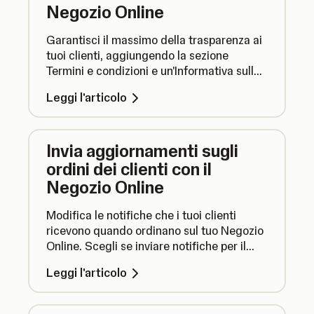
Negozio Online
Garantisci il massimo della trasparenza ai
tuoi clienti, aggiungendo la sezione
Termini e condizioni e un'Informativa sulla
privacy al tuo Negozio Online.
Leggi l'articolo
Invia aggiornamenti sugli
ordini dei clienti con il
Negozio Online
Modifica le notifiche che i tuoi clienti
ricevono quando ordinano sul tuo Negozio
Online. Scegli se inviare notifiche per il
ritiro o di evasione dell'ordine e modifica il
Leggi l'articolo
testo delle email che ricevono i tuoi clienti.