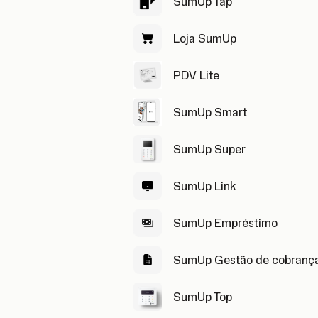
SumUp Tap
Loja SumUp
PDV Lite
SumUp Smart
SumUp Super
SumUp Link
SumUp Empréstimo
SumUp Gestão de cobranç
SumUp Top