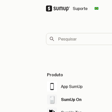
Suporte
Change 
Pesquisar
Produto
App SumUp
SumUp On