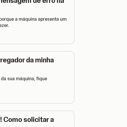
mensagem de erro na
 porque a máquina apresenta um
azer.
regador da minha
 da sua máquina, fique
 Como solicitar a