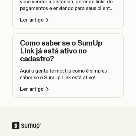
você vender à distância, gerando links de
pagamentos e enviando para seus clientes
via WhatsApp, Facebook, Instagram, e-mail
Ler artigo
e onde mais você quiser!
Como saber se o SumUp
Link já está ativo no
cadastro?
Aqui a gente te mostra como é simples
saber se o SumUp Link está ativo!
Ler artigo