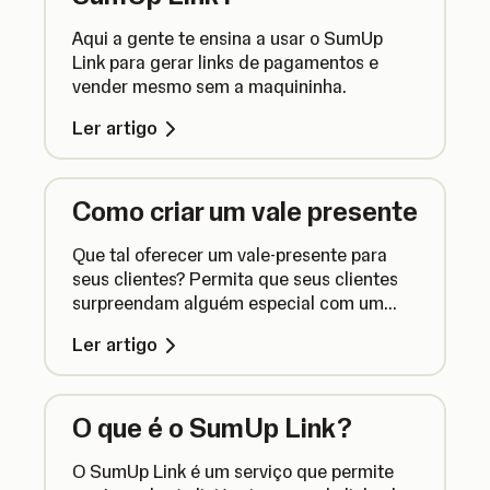
Aqui a gente te ensina a usar o SumUp
Link para gerar links de pagamentos e
vender mesmo sem a maquininha.
Ler artigo
Como criar um vale presente
Que tal oferecer um vale-presente para
seus clientes? Permita que seus clientes
surpreendam alguém especial com um
vale-presente para usar em sua loja! Neste
Ler artigo
artigo, vamos te mostrar como fazer isso.
O que é o SumUp Link?
O SumUp Link é um serviço que permite