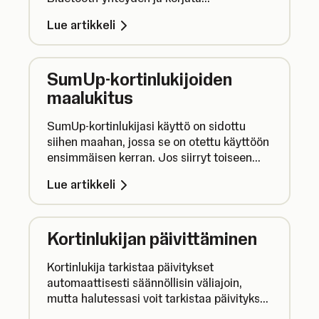
yhteysongelmia.
Lue artikkeli
SumUp-kortinlukijoiden
maalukitus
SumUp-kortinlukijasi käyttö on sidottu
siihen maahan, jossa se on otettu käyttöön
ensimmäisen kerran. Jos siirryt toiseen
maahan tai ostat käytetyn lukijan, laitteesi
Lue artikkeli
ei välttämättä ole yhteensopiva tilisi
kanssa.
Kortinlukijan päivittäminen
Kortinlukija tarkistaa päivitykset
automaattisesti säännöllisin väliajoin,
mutta halutessasi voit tarkistaa päivitykset
myös manuaalisesti.