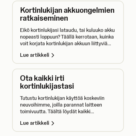
Kortinlukijan akkuongelmien
ratkaiseminen
Eikö kortinlukijasi lataudu, tai kuluuko akku
nopeasti loppuun? Täällä kerrotaan, kuinka
voit korjata kortinlukijan akkuun liittyviä
ongelmia.
Lue artikkeli
Ota kaikki irti
kortinlukijastasi
Tutustu kortinlukijan käyttöä koskeviin
neuvoihimme, joilla parannat laitteen
toimivuutta. Täältä löydät kaikki
tarvitsemasi tiedot akun lataamisesta
Lue artikkeli
kortinlukijan päivittämiseen.