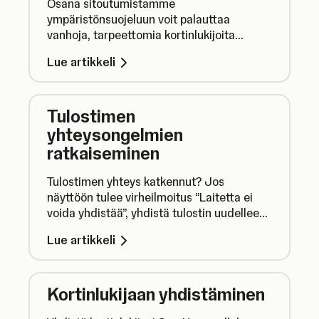
Osana sitoutumistamme
ympäristönsuojeluun voit palauttaa
vanhoja, tarpeettomia kortinlukijoita
maksutta, jotta voimme hävittää ne
Lue artikkeli
asianmukaisesti.
Tulostimen
yhteysongelmien
ratkaiseminen
Tulostimen yhteys katkennut? Jos
näyttöön tulee virheilmoitus ”Laitetta ei
voida yhdistää”, yhdistä tulostin uudelleen
näiden ohjeiden avulla, jotta pääset
Lue artikkeli
jatkamaan tulostamista.
Kortinlukijaan yhdistäminen