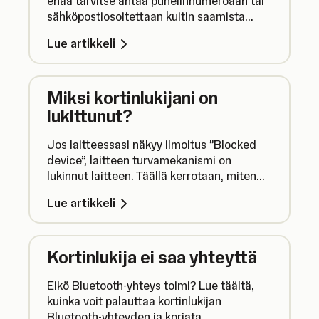
enää tarvitse antaa puhelinnumeroaan tai
sähköpostiosoitettaan kuitin saamista
varten, vaan he voivat sen sijaan skannata
Lue artikkeli
QR-koodin.
Miksi kortinlukijani on
lukittunut?
Jos laitteessasi näkyy ilmoitus ”Blocked
device”, laitteen turvamekanismi on
lukinnut laitteen. Täällä kerrotaan, miten
lukittuneen kortinlukijan kanssa tulee
Lue artikkeli
toimia ja miten voit estää lukittumisen
tulevaisuudessa.
Kortinlukija ei saa yhteyttä
Eikö Bluetooth-yhteys toimi? Lue täältä,
kuinka voit palauttaa kortinlukijan
Bluetooth-yhteyden ja korjata