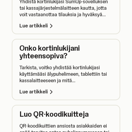
Yhdistä kortinlukijasi SumUp-sovelluksen
tai kassajärjestelmälaitteen kautta, jotta
voit vastaanottaa tilauksia ja hyväksyä
korttimaksuja saumattomasti.
Lue artikkeli
Onko kortinlukijani
yhteensopiva?
Tarkista, voitko yhdistää kortinlukijasi
käyttämääsi älypuhelimeen, tablettiin tai
kassalaitteeseen ja mitä
yhteensopivuusvaatimuksia
Lue artikkeli
sovelluksillamme on.
Luo QR-koodikuitteja
QR-koodikuittien ansiosta asiakkaiden ei