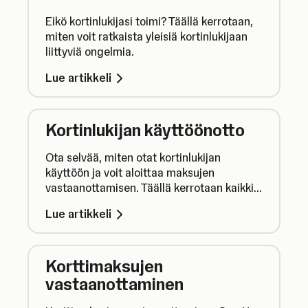
Eikö kortinlukijasi toimi? Täällä kerrotaan,
miten voit ratkaista yleisiä kortinlukijaan
liittyviä ongelmia.
Lue artikkeli
Kortinlukijan käyttöönotto
Ota selvää, miten otat kortinlukijan
käyttöön ja voit aloittaa maksujen
vastaanottamisen. Täällä kerrotaan kaikki,
mitä sinun tarvitsee tietää, jotta pääset
Lue artikkeli
alkuun kortinlukijan käytössä.
Korttimaksujen
vastaanottaminen