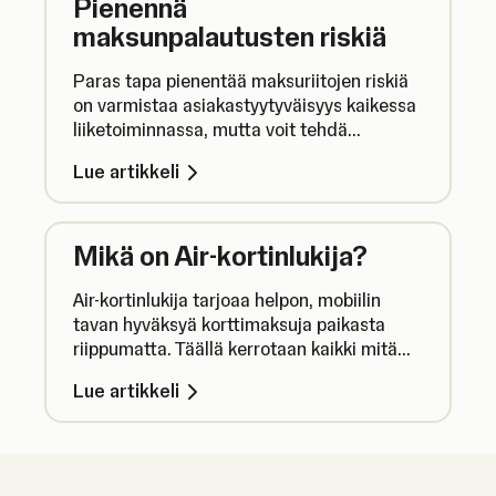
Pienennä
maksunpalautusten riskiä
Paras tapa pienentää maksuriitojen riskiä
on varmistaa asiakastyytyväisyys kaikessa
liiketoiminnassa, mutta voit tehdä
muutakin maksujen turvallisuuden
Lue artikkeli
varmistamiseksi.
Mikä on Air-kortinlukija?
Air-kortinlukija tarjoaa helpon, mobiilin
tavan hyväksyä korttimaksuja paikasta
riippumatta. Täällä kerrotaan kaikki mitä
sinun tarvitsee tietää Air-kortinlukijasta.
Lue artikkeli