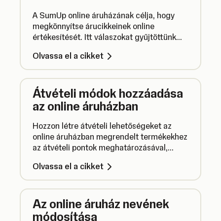
A SumUp online áruházának célja, hogy
megkönnyítse árucikkeinek online
értékesítését. Itt válaszokat gyűjtöttünk
össze az online áruház használatával
Olvassa el a cikket
kapcsolatos fontos kérdésekre.
Átvételi módok hozzáadása
az online áruházban
Hozzon létre átvételi lehetőségeket az
online áruházban megrendelt termékekhez
az átvételi pontok meghatározásával,
amelyek közül az ügyfelek választhatnak.
Olvassa el a cikket
Az online áruház nevének
módosítása