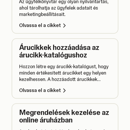
Az ügyfélkönyvtár egy olyan nyilvántartás,
ahol tárolhatja az ügyfelek adatait és
marketingbeállításait.
Olvassa el a cikket
Árucikkek hozzáadása az
árucikk-katalógushoz
Hozzon létre egy árucikk-katalógust, hogy
minden értékesített árucikket egy helyen
kezelhessen. A hozzáadott árucikkek
automatikusan szinkronizálódnak
Olvassa el a cikket
mindenhol, ahol a SumUpot használja.
Megrendelések kezelése az
online áruházban