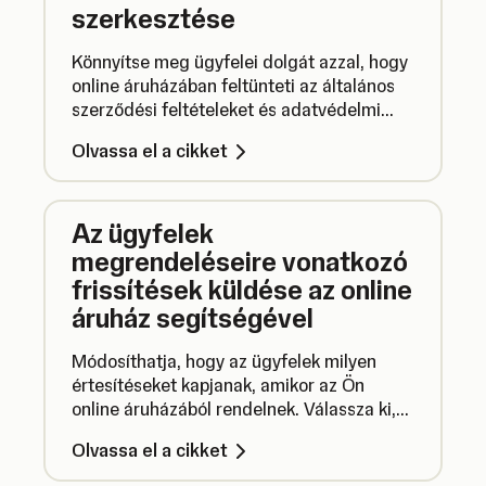
szerkesztése
Könnyítse meg ügyfelei dolgát azzal, hogy
online áruházában feltünteti az általános
szerződési feltételeket és adatvédelmi
szabályzatot.
Olvassa el a cikket
Az ügyfelek
megrendeléseire vonatkozó
frissítések küldése az online
áruház segítségével
Módosíthatja, hogy az ügyfelek milyen
értesítéseket kapjanak, amikor az Ön
online áruházából rendelnek. Válassza ki,
hogy szeretne-e átvételi értesítést vagy
Olvassa el a cikket
visszaigazoló e-mailt küldeni a
megrendelés teljesítéséről, és szerkessze