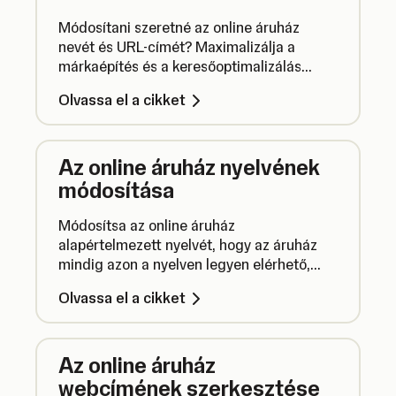
Módosítani szeretné az online áruház
nevét és URL-címét? Maximalizálja a
márkaépítés és a keresőoptimalizálás
irányítását ezek szerkesztésével.
Olvassa el a cikket
Az online áruház nyelvének
módosítása
Módosítsa az online áruház
alapértelmezett nyelvét, hogy az áruház
mindig azon a nyelven legyen elérhető,
amelyet az ügyfelek beszélnek.Így
Olvassa el a cikket
működik.
Az online áruház
webcímének szerkesztése