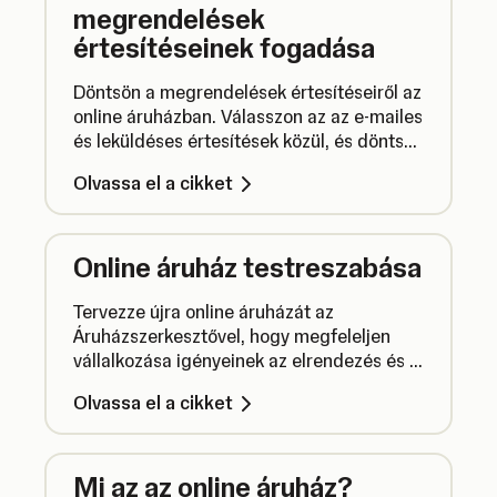
megrendelések
értesítéseinek fogadása
Döntsön a megrendelések értesítéseiről az
online áruházban. Válasszon az az e-mailes
és leküldéses értesítések közül, és döntse
el, hogy ki kapja meg ezeket.
Olvassa el a cikket
Online áruház testreszabása
Tervezze újra online áruházát az
Áruházszerkesztővel, hogy megfeleljen
vállalkozása igényeinek az elrendezés és a
stílus megváltoztatásával a márkának
Olvassa el a cikket
megfelelően, és optimalizálja a SEO-t.
Mi az az online áruház?