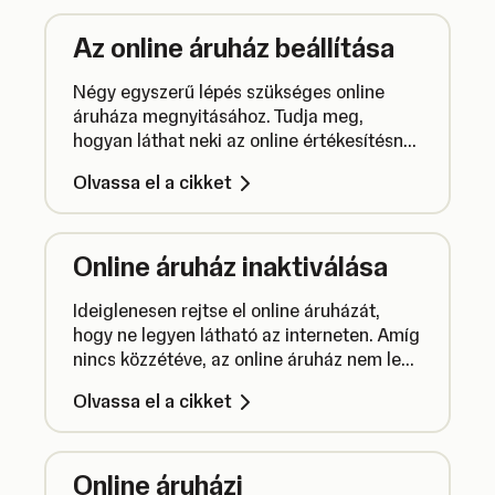
az ügyfeleknek küldött e-mailek tartalmát.
Az online áruház beállítása
Négy egyszerű lépés szükséges online
áruháza megnyitásához. Tudja meg,
hogyan láthat neki az online értékesítésnek
a SumUp segítségével.
Olvassa el a cikket
Online áruház inaktiválása
Ideiglenesen rejtse el online áruházát,
hogy ne legyen látható az interneten. Amíg
nincs közzétéve, az online áruház nem lesz
látható, és nem lesz lehetőség
Olvassa el a cikket
megrendelések leadására. Az online
áruházat véglegesen is törölheti.
Online áruházi