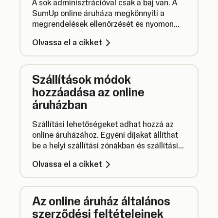
A sok adminisztrációval csak a baj van. A
SumUp online áruháza megkönnyíti a
megrendelések ellenőrzését és nyomon
követését, majd azok állapotának
Olvassa el a cikket
frissítését egy helyen.
Szállítások módok
hozzáadása az online
áruházban
Szállítási lehetőségeket adhat hozzá az
online áruházához. Egyéni díjakat állíthat
be a helyi szállítási zónákban és szállítási
régiókban, hogy az ügyfelek közvetlenül az
Olvassa el a cikket
otthonukban vegyék át a rendeléseket.
Az online áruház általános
szerződési feltételeinek