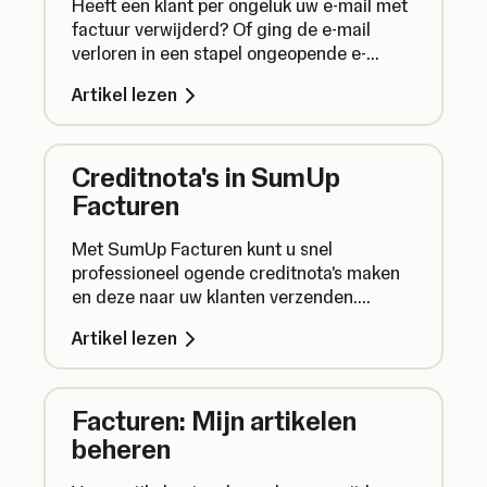
Heeft een klant per ongeluk uw e-mail met
factuur verwijderd? Of ging de e-mail
verloren in een stapel ongeopende e-
mails? Geen zorgen, u kunt met slechts
Artikel lezen
een paar klikken een SumUp-factuur
opnieuw verzenden. Via de SumUp-app
kunt u facturen ook eenvoudig als PDF-
Creditnota's in SumUp
bestand delen.
Facturen
Met SumUp Facturen kunt u snel
professioneel ogende creditnota's maken
en deze naar uw klanten verzenden.
Creditnota's worden gebruikt om een
Artikel lezen
verkoop geheel of gedeeltelijk te
annuleren wanneer er sprake is van een
terugbetaling, factuurfout, beschadigde
Facturen: Mijn artikelen
artikelen of andere gespecificeerde
omstandigheden.
beheren