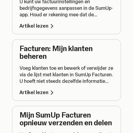
U kunt uw factuurinstellingen en
bedrijfsgegevens aanpassen in de SumUp-
app. Houd er rekening mee dat de
gegevens in uw SumUp-profiel niet
Artikel lezen
wijzigen als u de gegevens op de facturen
wijzigt.
Facturen: Mijn klanten
beheren
Voeg klanten toe en bewerk of verwijder ze
via de lijst met klanten in SumUp Facturen.
U hoeft niet steeds dezelfde informatie
opnieuw in te typen: sla uw klanten gewoon
Artikel lezen
op om de afzonderlijke
factuurgeschiedenissen en openstaande
saldi allemaal op één plek bij te houden.
Mijn SumUp Facturen
opnieuw verzenden en delen