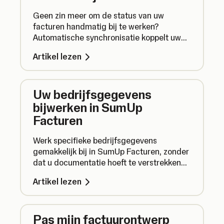
Geen zin meer om de status van uw
facturen handmatig bij te werken?
Automatische synchronisatie koppelt uw
SumUp Facturen aan uw bankrekening of
Artikel lezen
Bedrijfsrekening om ervoor te zorgen dat
facturen die per bankoverschrijving
worden betaald, automatisch gemarkeerd
Uw bedrijfsgegevens
worden als 'betaald'.
bijwerken in SumUp
Facturen
Werk specifieke bedrijfsgegevens
gemakkelijk bij in SumUp Facturen, zonder
dat u documentatie hoeft te verstrekken
ter bevestiging of verificatie. Ontdek hoe.
Artikel lezen
Pas mijn factuurontwerp