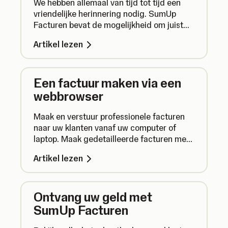
We hebben allemaal van tijd tot tijd een
vriendelijke herinnering nodig. SumUp
Facturen bevat de mogelijkheid om juist
om die reden een automatische
Artikel lezen
betalingsherinnering toe te voegen voor
onbetaalde facturen. Zo werkt het:
Een factuur maken via een
webbrowser
Maak en verstuur professionele facturen
naar uw klanten vanaf uw computer of
laptop. Maak gedetailleerde facturen met
SumUp Facturen en laat klanten binnen
Artikel lezen
een paar klikken op afstand betalen.
Ontvang uw geld met
SumUp Facturen