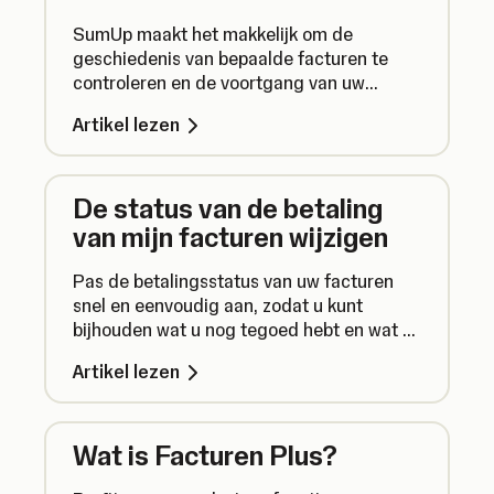
SumUp maakt het makkelijk om de
geschiedenis van bepaalde facturen te
controleren en de voortgang van uw
facturen te volgen, van aangemaakt tot
Artikel lezen
aan betaald. Hieronder leest u hoe u uw
facturen kunt volgen.
De status van de betaling
van mijn facturen wijzigen
Pas de betalingsstatus van uw facturen
snel en eenvoudig aan, zodat u kunt
bijhouden wat u nog tegoed hebt en wat er
al is betaald.
Artikel lezen
Wat is Facturen Plus?