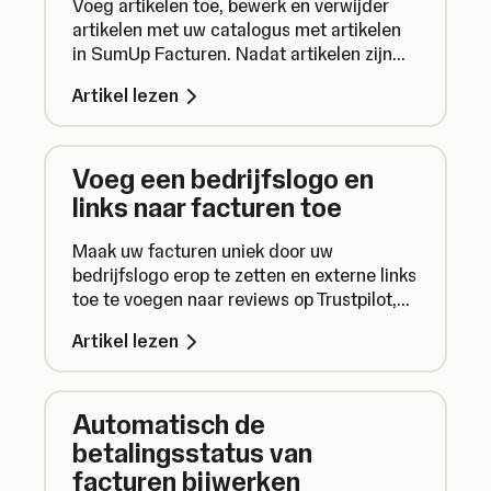
Voeg artikelen toe, bewerk en verwijder
artikelen met uw catalogus met artikelen
in SumUp Facturen. Nadat artikelen zijn
toegevoegd, kunnen ze snel en
Artikel lezen
gemakkelijk worden toegevoegd aan
facturen. U hoeft dus nooit meer twee keer
dezelfde gegevens in te voeren.
Voeg een bedrijfslogo en
links naar facturen toe
Maak uw facturen uniek door uw
bedrijfslogo erop te zetten en externe links
toe te voegen naar reviews op Trustpilot,
Facebook of Google.
Artikel lezen
Automatisch de
betalingsstatus van
facturen bijwerken