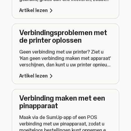
wij ze op een verantwoorde manier kunnen
Artikel lezen
afvoeren.
Verbindingsproblemen met
de printer oplossen
Geen verbinding met uw printer? Ziet u
'Kan geen verbinding maken met apparaat'
verschijnen, dan kunt u uw printer opnieuw
aansluiten en doorgaan met printen.
Artikel lezen
Verbinding maken met een
pinapparaat
Maak via de SumUp-app of een POS
verbinding met uw pinapparaat, zodat u
moeiteloos bestellingen kunt opnemen en