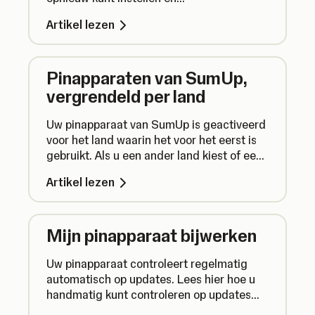
connectiviteitsproblemen kunt oplossen.
Artikel lezen
Pinapparaten van SumUp,
vergrendeld per land
Uw pinapparaat van SumUp is geactiveerd
voor het land waarin het voor het eerst is
gebruikt. Als u een ander land kiest of een
tweedehands pinapparaat koopt, werkt uw
Artikel lezen
apparaat mogelijk niet met uw account.
Mijn pinapparaat bijwerken
Uw pinapparaat controleert regelmatig
automatisch op updates. Lees hier hoe u
handmatig kunt controleren op updates
om te zorgen dat alles goed werkt.