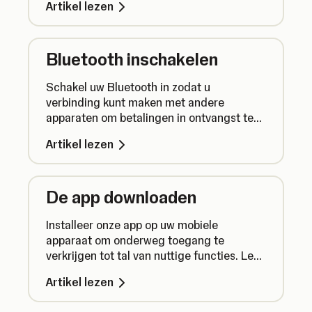
Artikel lezen
Bluetooth inschakelen
Schakel uw Bluetooth in zodat u
verbinding kunt maken met andere
apparaten om betalingen in ontvangst te
nemen.
Artikel lezen
De app downloaden
Installeer onze app op uw mobiele
apparaat om onderweg toegang te
verkrijgen tot tal van nuttige functies. Lees
hier hoe u de SumUp-app kunt vinden en
Artikel lezen
downloaden.