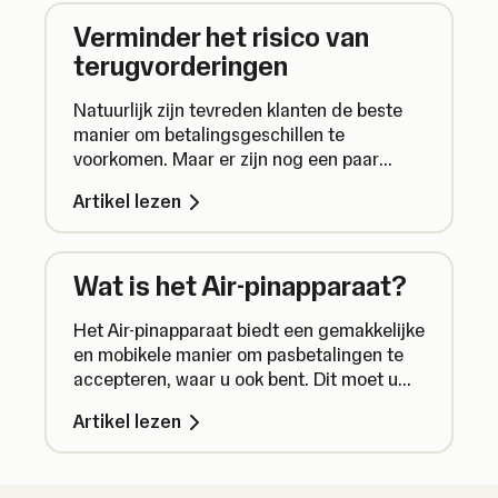
Verminder het risico van
terugvorderingen
Natuurlijk zijn tevreden klanten de beste
manier om betalingsgeschillen te
voorkomen. Maar er zijn nog een paar
dingen die u kunt doen om veilig
Artikel lezen
betalingen in ontvangst te nemen.
Wat is het Air-pinapparaat?
Het Air-pinapparaat biedt een gemakkelijke
en mobikele manier om pasbetalingen te
accepteren, waar u ook bent. Dit moet u
weten over het Air-pinapparaat.
Artikel lezen