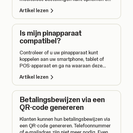
pasbetalingen kunt accepteren.
Artikel lezen
Is mijn pinapparaat
compatibel?
Controleer of u uw pinapparaat kunt
koppelen aan uw smartphone, tablet of
POS-apparaat en ga na waaraan deze
apparaten moeten voldoen om de apps te
Artikel lezen
gebruiken.
Betalingsbewijzen via een
QR-code genereren
Klanten kunnen hun betalingsbewijzen via
een QR-code genereren. Telefoonnummer
of e-mailadres zijn niet meer nodig. Even