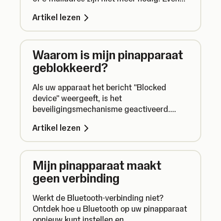
de QR-code scannen en klaar is Kees.
Artikel lezen
Waarom is mijn pinapparaat
geblokkeerd?
Als uw apparaat het bericht "Blocked
device" weergeeft, is het
beveiligingsmechanisme geactiveerd.
Lees wat u moet doen als uw apparaat
Artikel lezen
geblokkeerd is, en wat u kunt doen om dit
in de toekomst te voorkomen.
Mijn pinapparaat maakt
geen verbinding
Werkt de Bluetooth-verbinding niet?
Ontdek hoe u Bluetooth op uw pinapparaat
opnieuw kunt instellen en