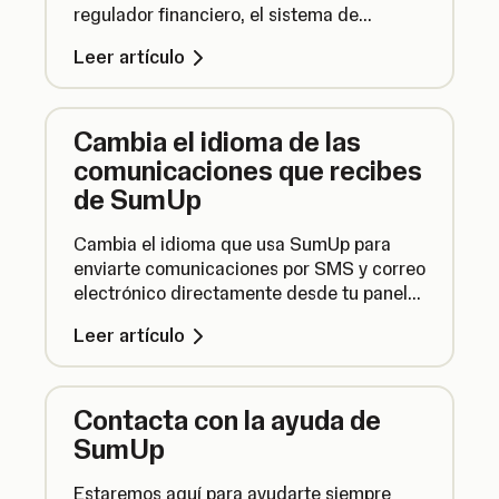
regulador financiero, el sistema de
tarjetas (Visa, Mastercard y American
Leer artículo
Express) y nuestros bancos adquirentes,
que actúan como puerta de entrada al
servicio de tarjetas.
Cambia el idioma de las
comunicaciones que recibes
de SumUp
Cambia el idioma que usa SumUp para
enviarte comunicaciones por SMS y correo
electrónico directamente desde tu panel
de control. Así es como funciona.
Leer artículo
Contacta con la ayuda de
SumUp
Estaremos aquí para ayudarte siempre