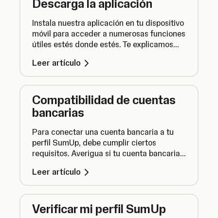
Descarga la aplicación
Instala nuestra aplicación en tu dispositivo
móvil para acceder a numerosas funciones
útiles estés donde estés. Te explicamos
cómo encontrar y descargar la SumUp
Leer artículo
App.
Compatibilidad de cuentas
bancarias
Para conectar una cuenta bancaria a tu
perfil SumUp, debe cumplir ciertos
requisitos. Averigua si tu cuenta bancaria
se puede utilizar con SumUp y qué hacer si
Leer artículo
tu banco no es compatible.
Verificar mi perfil SumUp