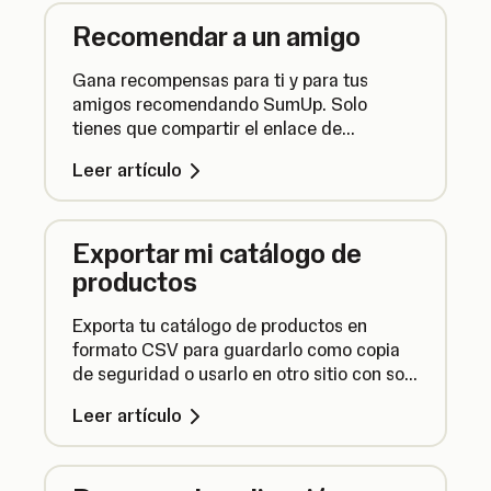
Recomendar a un amigo
Gana recompensas para ti y para tus
amigos recomendando SumUp. Solo
tienes que compartir el enlace de
invitación y, si tu amigo nos hace una
Leer artículo
compra, los dos recibiréis una bonificación
por recomendación.
Exportar mi catálogo de
productos
Exporta tu catálogo de productos en
formato CSV para guardarlo como copia
de seguridad o usarlo en otro sitio con solo
unos clics. Aquí te contamos cómo
Leer artículo
hacerlo.