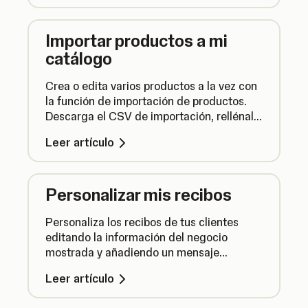
Importar productos a mi
catálogo
Crea o edita varios productos a la vez con
la función de importación de productos.
Descarga el CSV de importación, rellénalo
y carga productos, todo de una vez.
Leer artículo
Personalizar mis recibos
Personaliza los recibos de tus clientes
editando la información del negocio
mostrada y añadiendo un mensaje
exclusivo, el logotipo y los colores que
Leer artículo
prefieras.