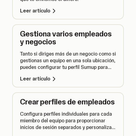
Leer artículo
Gestiona varios empleados
y negocios
Tanto si diriges más de un negocio como si
gestionas un equipo en una sola ubicación,
puedes configurar tu perfil Sumup para
que se adapte mejor a tu forma de
Leer artículo
trabajar.
Crear perfiles de empleados
Configura perfiles individuales para cada
miembro del equipo para proporcionar
inicios de sesión separados y personalizar
su acceso en función de su rol.