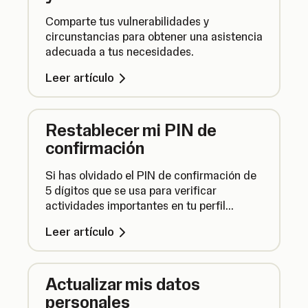
Comparte tus vulnerabilidades y
circunstancias para obtener una asistencia
adecuada a tus necesidades.
Leer artículo
Restablecer mi PIN de
confirmación
Si has olvidado el PIN de confirmación de
5 dígitos que se usa para verificar
actividades importantes en tu perfil
SumUp o necesitas restablecerlo, aquí te
Leer artículo
explicamos cómo puedes actualizarlo con
unos sencillos pasos.
Actualizar mis datos
personales