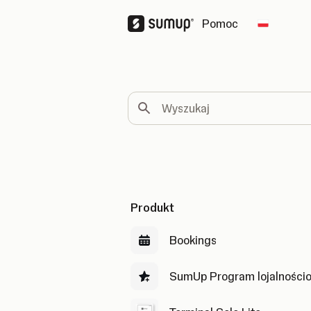
Pomoc
Change c
Wyszukaj
Produkt
Bookings
SumUp Program lojalności