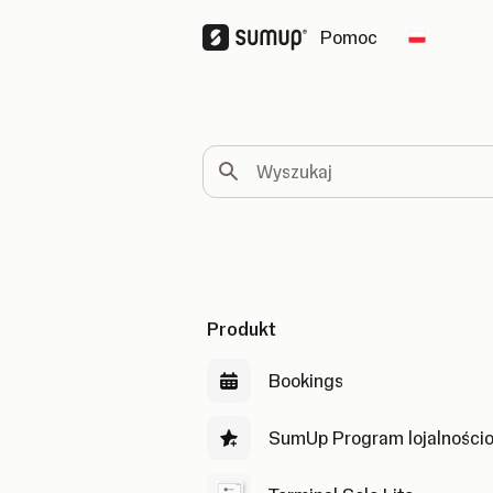
Pomoc
Change c
Wyszukaj
Produkt
Bookings
SumUp Program lojalności