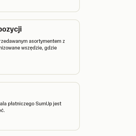
pozycji
sprzedawanym asortymentem z
nizowane wszędzie, gdzie
ala płatniczego SumUp jest
eć.