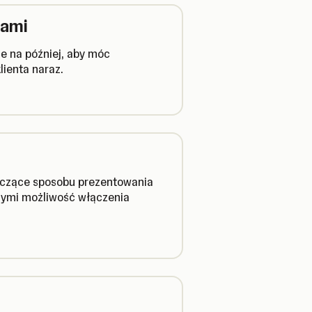
iami
je na później, aby móc
ienta naraz.
tyczące sposobu prezentowania
nymi możliwość włączenia