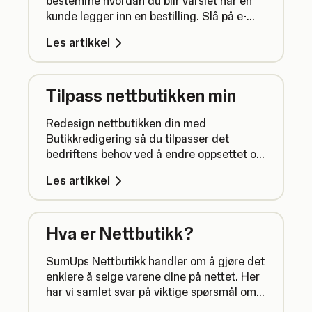
bestemme hvordan du blir varslet når en
kunde legger inn en bestilling. Slå på e-
post- og push-varsler og velg mottakere.
Les artikkel
Tilpass nettbutikken min
Redesign nettbutikken din med
Butikkredigering så du tilpasser det
bedriftens behov ved å endre oppsettet og
stilen for å matche merkevaren din og
Les artikkel
optimalisere SEO.
Hva er Nettbutikk?
SumUps Nettbutikk handler om å gjøre det
enklere å selge varene dine på nettet. Her
har vi samlet svar på viktige spørsmål om
hvordan du bruker nettbutikken din.