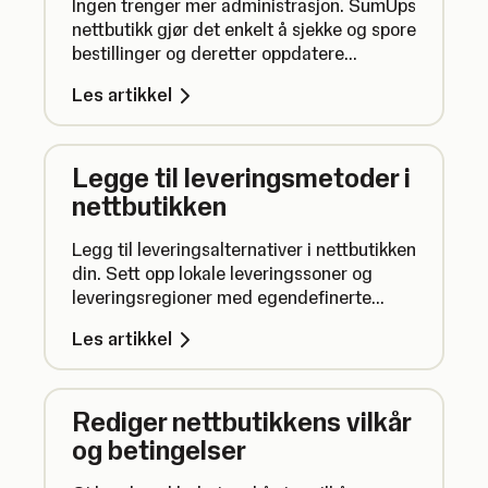
Ingen trenger mer administrasjon. SumUps
nettbutikk gjør det enkelt å sjekke og spore
bestillinger og deretter oppdatere
statusene på ett sted.
Les artikkel
Legge til leveringsmetoder i
nettbutikken
Legg til leveringsalternativer i nettbutikken
din. Sett opp lokale leveringssoner og
leveringsregioner med egendefinerte
gebyrer, slik at kundene kan få bestillinger
Les artikkel
levert direkte til døren.
Rediger nettbutikkens vilkår
og betingelser