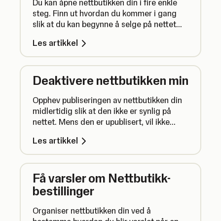
Du kan åpne nettbutikken din i fire enkle
steg. Finn ut hvordan du kommer i gang
slik at du kan begynne å selge på nettet
med SumUp.
Les artikkel
Deaktivere nettbutikken min
Opphev publiseringen av nettbutikken din
midlertidig slik at den ikke er synlig på
nettet. Mens den er upublisert, vil ikke
nettbutikken din være synlig, og det vil ikke
Les artikkel
være mulig å foreta bestillinger. Du kan
også slette nettbutikken din permanent.
Få varsler om Nettbutikk-
bestillinger
Organiser nettbutikken din ved å