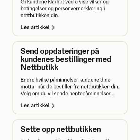
Gi kundene klarhet ved å vise vilkår og
betingelser og personvernerklæring i
nettbutikken din.
Les artikkel
Send oppdateringer på
kundenes bestillinger med
Nettbutikk
Endre hvilke påminnelser kundene dine
mottar når de bestiller fra nettbutikken din.
Velg om du vil sende hentepåminnelser
eller e-poster om fullførte bestillinger, og
Les artikkel
rediger innholdet i e-postene kundene dine
mottar.
Sette opp nettbutikken