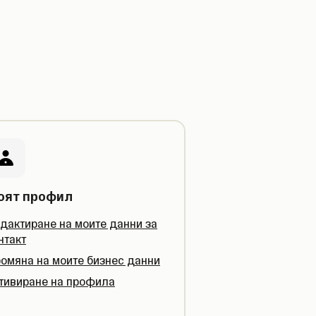
оят профил
дактиране на моите данни за
нтакт
омяна на моите бизнес данни
тивиране на профила