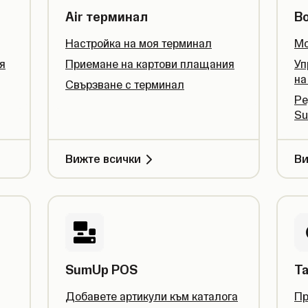
Air терминал
B
Настройка на моя терминал
Мо
я
Приемане на картови плащания
Уп
на
Свързване с терминал
Ре
Su
Вижте всички
Ви
SumUp POS
Ta
Добавете артикули към каталога
Пр