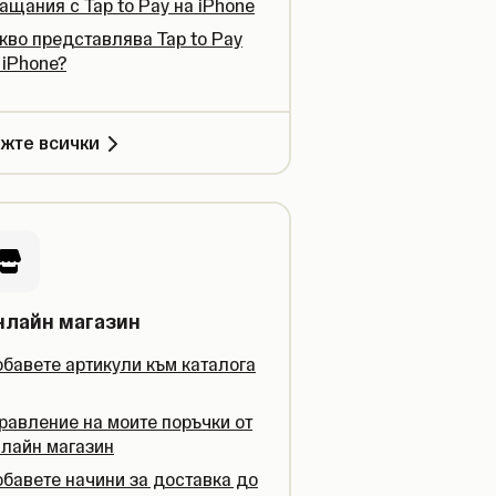
ащания с Tap to Pay на iPhone
кво представлява Tap to Pay
 iPhone?
жте всички
нлайн магазин
бавете артикули към каталога
равление на моите поръчки от
лайн магазин
бавете начини за доставка до