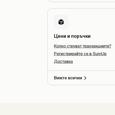
Цени и поръчки
Колко струват транзакциите?
Регистрирайте се в SumUp
Доставка
Вижте всички