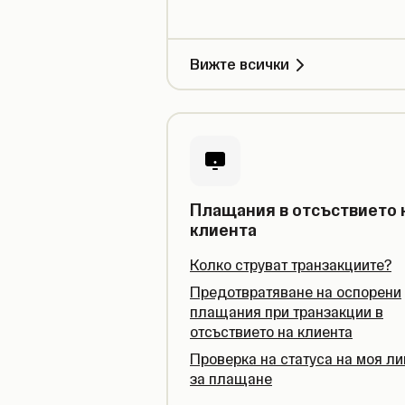
Вижте всички
Плащания в отсъствието 
клиента
Колко струват транзакциите?
Предотвратяване на оспорени
плащания при транзакции в
отсъствието на клиента
Проверка на статуса на моя ли
за плащане