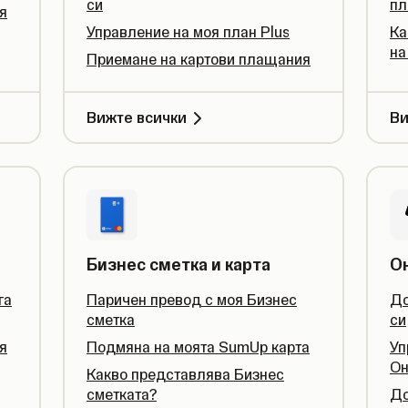
си
пл
я
Управление на моя план Plus
Ка
на
Приемане на картови плащания
Вижте всички
Ви
Бизнес сметка и карта
О
га
Паричен превод с моя Бизнес
До
сметка
си
я
Подмяна на моята SumUp карта
Уп
Он
Какво представлява Бизнес
сметката?
До