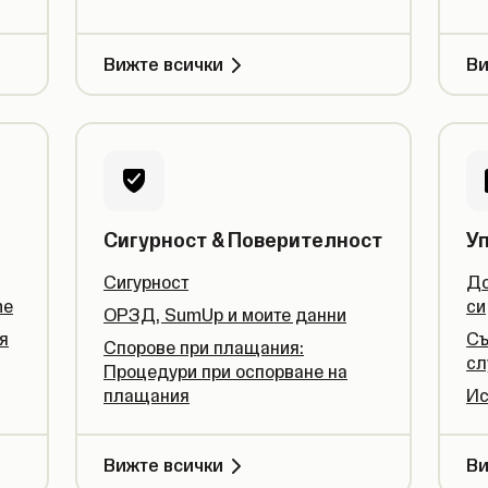
Вижте всички
Ви
Сигурност & Поверителност
У
Сигурност
До
ne
си
ОРЗД, SumUp и моите данни
я
Съ
Спорове при плащания:
сл
Процедури при оспорване на
плащания
Ис
Вижте всички
Ви