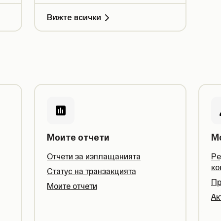
Вижте всички
Моите отчети
М
Отчети за изплащанията
Ре
ко
Статус на транзакцията
Пр
Моите отчети
Ак