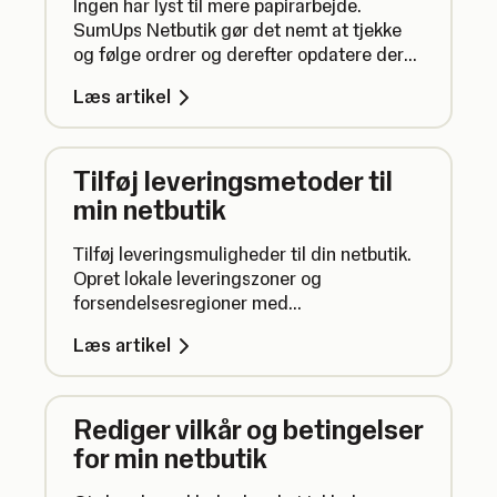
Ingen har lyst til mere papirarbejde.
SumUps Netbutik gør det nemt at tjekke
og følge ordrer og derefter opdatere deres
status – alt sammen samlet ét sted.
Læs artikel
Tilføj leveringsmetoder til
min netbutik
Tilføj leveringsmuligheder til din netbutik.
Opret lokale leveringszoner og
forsendelsesregioner med
brugerdefinerede gebyrer, så kunderne
Læs artikel
kan modtage ordrer direkte ved døren.
Rediger vilkår og betingelser
for min netbutik