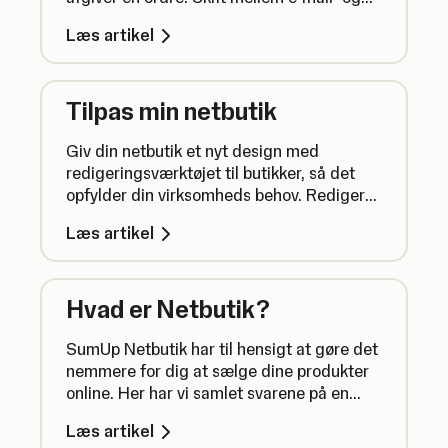
push-notifikationer, og vælg modtagere.
Læs artikel
Tilpas min netbutik
Giv din netbutik et nyt design med
redigeringsværktøjet til butikker, så det
opfylder din virksomheds behov. Rediger
layoutet og stilen, så det matcher dit
Læs artikel
brand, og optimér SEO'en.
Hvad er Netbutik?
SumUp Netbutik har til hensigt at gøre det
nemmere for dig at sælge dine produkter
online. Her har vi samlet svarene på en
række vigtige spørgsmål om, hvordan du
Læs artikel
bruger din netbutik.