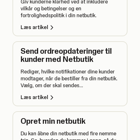
Giv kunderne klarhed ved at inkludere
vilkår og betingelser og en
fortrolighedspolitik i din netbutik.
Læs artikel
Send ordreopdateringer til
kunder med Netbutik
Rediger, hvilke notifikationer dine kunder
modtager, når de bestiller fra din netbutik.
Vælg, om der skal sendes
afhentningsnotifikationer eller e-mails om
Læs artikel
odreopfyldelse, og rediger indholdet i de
e-mails, dine kunder modtager.
Opret min netbutik
Du kan åbne din netbutik med fire nemme