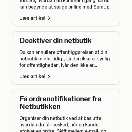
trin. Se, hvordan du kommer i gang, så du
kan begynde at sælge online med SumUp.
Læs artikel
Deaktiver din netbutik
Du kan annullere offentliggørelsen af din
netbutik midlertidigt, så den ikke er synlig
for offentligheden. Når den ikke er
offentliggjort, er din netbutik ikke synlig,
Læs artikel
og kunderne kan ikke afgive ordrer. Du kan
også slette din netbutik permanent.
Få ordrenotifikationer fra
Netbutikken
Organiser din netbutik ved at beslutte,
hvordan du får besked, når en kunde
afgiver en ordre. Skift mellem e-mail- og