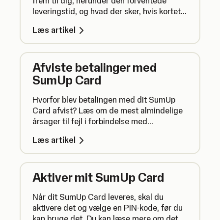
frem til dig, herunder den forventede
leveringstid, og hvad der sker, hvis kortet
bliver væk under forsendelsen.
Læs artikel
Afviste betalinger med
SumUp Card
Hvorfor blev betalingen med dit SumUp
Card afvist? Læs om de mest almindelige
årsager til fejl i forbindelse med
kortbetaling, og se, hvad du kan gøre for at
Læs artikel
afhjælpe problemet.
Aktiver mit SumUp Card
Når dit SumUp Card leveres, skal du
aktivere det og vælge en PIN-kode, før du
kan bruge det. Du kan læse mere om det