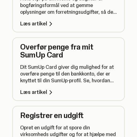
bogføringsformål ved at gemme
oplysninger om forretningsudgifter, så de
kan administreres på ét sted.
Læs artikel
Overfør penge fra mit
SumUp Card
Dit SumUp Card giver dig mulighed for at
overføre penge til den bankkonto, der er
knyttet til din SumUp-profil. Se, hvordan
du hurtigt kan sende penge til dig selv ved
Læs artikel
hjælp af dit SumUp Card lige her.
Registrer en udgift
Opret en udgift for at spore din
virksomheds udgifter og for at hjælpe med