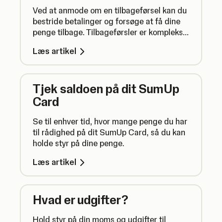
Ved at anmode om en tilbageførsel kan du
bestride betalinger og forsøge at få dine
penge tilbage. Tilbageførsler er komplekse,
og de lykkes ikke altid. Her er, hvad du skal
Læs artikel
vide.
Tjek saldoen på dit SumUp
Card
Se til enhver tid, hvor mange penge du har
til rådighed på dit SumUp Card, så du kan
holde styr på dine penge.
Læs artikel
Hvad er udgifter?
Hold styr på din moms og udgifter til