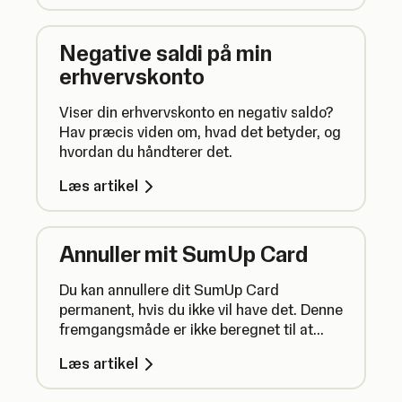
Negative saldi på min
erhvervskonto
Viser din erhvervskonto en negativ saldo?
Hav præcis viden om, hvad det betyder, og
hvordan du håndterer det.
Læs artikel
Annuller mit SumUp Card
Du kan annullere dit SumUp Card
permanent, hvis du ikke vil have det. Denne
fremgangsmåde er ikke beregnet til at
blokere mistede kort – hvis du har mistet
Læs artikel
dit kort, kan du finde en vejledning til
genbestilling af kort nederst i artiklen.