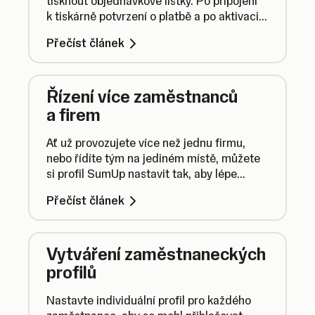
tisknout objednávkové lístky. Po připojení
k tiskárně potvrzení o platbě a po aktivaci
funkce Více otevřených objednávek
Přečíst článek
můžete zvolit možnost vytisknout
objednávkový lístek, jemuž bude přiřazeno
číslo objednávky.
Řízení více zaměstnanců
a firem
Ať už provozujete více než jednu firmu,
nebo řídíte tým na jediném místě, můžete
si profil SumUp nastavit tak, aby lépe
odpovídal vašim požadavkům.
Přečíst článek
Vytváření zaměstnaneckých
profilů
Nastavte individuální profil pro každého