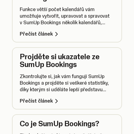
Funkce větší počet kalendářů vám
umožňuje vytvořit, upravovat a spravovat
v SumUp Bookings několik kalendářů,
přičemž každý z nich můžete přiřadit
Přečíst článek
konkrétním zaměstnancům.
Projděte si ukazatele ze
SumUp Bookings
Zkontrolujte si, jak vám fungují SumUp
Bookings a projděte si veškeré statistiky,
díky kterým si uděláte lepší představu
o výkonnosti rezervací a odhalíte
Přečíst článek
příležitosti k dalšímu růstu.
Co je SumUp Bookings?