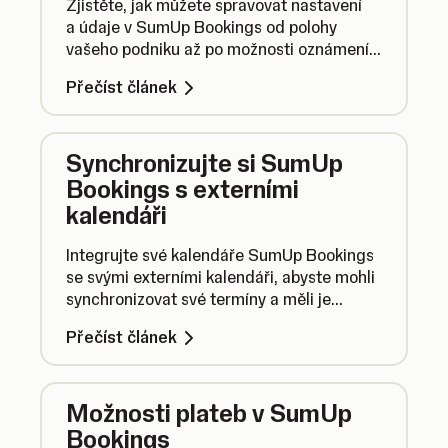
Zjistěte, jak můžete spravovat nastavení
a údaje v SumUp Bookings od polohy
vašeho podniku až po možnosti oznámení,
která budou zákazníci dostávat při
Přečíst článek
změnách stavu rezervací.
Synchronizujte si SumUp
Bookings s externími
kalendáři
Integrujte své kalendáře SumUp Bookings
se svými externími kalendáři, abyste mohli
synchronizovat své termíny a měli je
snadno přístupné na různých platformách.
Přečíst článek
Možnosti plateb v SumUp
Bookings