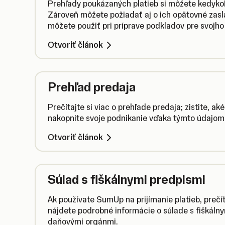
Prehľady poukázaných platieb si môžete kedykoľ
Zároveň môžete požiadať aj o ich opätovné zasla
môžete použiť pri príprave podkladov pre svojho
Otvoriť článok
Prehľad predaja
Prečítajte si viac o prehľade predaja; zistite, ak
nakopnite svoje podnikanie vďaka týmto údajom
Otvoriť článok
Súlad s fiškálnymi predpismi
Ak používate SumUp na prijímanie platieb, prečít
nájdete podrobné informácie o súlade s fiškálny
daňovými orgánmi.