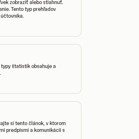
vek zobraziť alebo stiahnuť.
nie. Tento typ prehľadov
 účtovníka.
é typy štatistík obsahuje a
.
ajte si tento článok, v ktorom
mi predpismi a komunikácii s